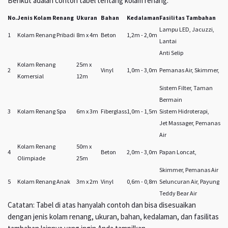
Berikut adalah contoh tabel tentang kolam renang:
No.
Jenis Kolam Renang
Ukuran
Bahan
Kedalaman
Fasilitas Tambahan
Lampu LED, Jacuzzi,
1
Kolam Renang Pribadi
8m x 4m
Beton
1,2m - 2,0m
Lantai
Anti Selip
Kolam Renang
25m x
2
Vinyl
1,0m - 3,0m
Pemanas Air, Skimmer,
Komersial
12m
Sistem Filter, Taman
Bermain
3
Kolam Renang Spa
6m x 3m
Fiberglass
1,0m - 1,5m
Sistem Hidroterapi,
Jet Massager, Pemanas
Air
Kolam Renang
50m x
4
Beton
2,0m - 3,0m
Papan Loncat,
Olimpiade
25m
Skimmer, Pemanas Air
5
Kolam Renang Anak
3m x 2m
Vinyl
0,6m - 0,8m
Seluncuran Air, Payung
Teddy Bear Air
Catatan: Tabel di atas hanyalah contoh dan bisa disesuaikan
dengan jenis kolam renang, ukuran, bahan, kedalaman, dan fasilitas