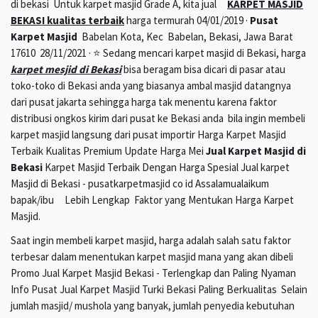
di bekasi Untuk karpet masjid Grade A, kita jual
KARPET MASJID
BEKASI kualitas terbaik
harga termurah 04/01/2019 ·
Pusat
Karpet Masjid
Babelan Kota, Kec Babelan, Bekasi, Jawa Barat
17610 28/11/2021 · ⭐ Sedang mencari karpet masjid di Bekasi, harga
karpet mesjid di Bekasi
bisa beragam bisa dicari di pasar atau
toko-toko di Bekasi anda yang biasanya ambal masjid datangnya
dari pusat jakarta sehingga harga tak menentu karena faktor
distribusi ongkos kirim dari pusat ke Bekasi anda bila ingin membeli
karpet masjid langsung dari pusat importir Harga Karpet Masjid
Terbaik Kualitas Premium Update Harga Mei
Jual Karpet Masjid di
Bekasi
Karpet Masjid Terbaik Dengan Harga Spesial Jual karpet
Masjid di Bekasi - pusatkarpetmasjid co id Assalamualaikum
bapak/ibu Lebih Lengkap Faktor yang Mentukan Harga Karpet
Masjid.
Saat ingin membeli karpet masjid, harga adalah salah satu faktor
terbesar dalam menentukan karpet masjid mana yang akan dibeli
Promo Jual Karpet Masjid Bekasi - Terlengkap dan Paling Nyaman
Info Pusat Jual Karpet Masjid Turki Bekasi Paling Berkualitas Selain
jumlah masjid/ mushola yang banyak, jumlah penyedia kebutuhan