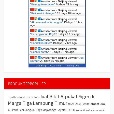
A visitor from
Beijing
viewed
"
Kalung Kesehatan
"
14 days 22 hrs ago
A visitor from
Beijing
viewed
"
Kalibrasi timbangan
"
15 days 10 hrs ago
A visitor from
Beijing
viewed
"
Akuntansi dan keuangan
"
19 days 16 hrs
ago
A visitor from
Beijing
viewed
"
Perlengkapan Bayi
"
19 days 17 hrs ago
A visitor from
Beijing
viewed
"
Sandal karakter
"
19 days 17 hrs ago
A visitor from
Beijing
viewed
"
Sepatu safety
"
19 days 21 hrs ago
A visitor from
Beijing
viewed "
Cuci
Karpet
"
20 days 15 hrs ago
Get Script
Real Time
Tracking ON
PRODUK TERPOPULER
Jual Bibit Alpukat Siger di
Jual Madu Murni di Solo
Marga Tiga Lampung Timur
0823-2353-0980 Tempat Jual
Custom Peci Songkok Logo Mojosongo Boyolali SOLO
Jual Refill Parfum Super paket 3