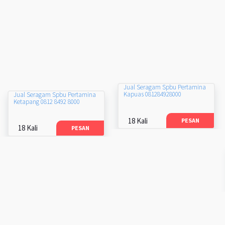
Jual Seragam Spbu Pertamina
Kapuas 081284928000
Jual Seragam Spbu Pertamina
Ketapang 0812 8492 8000
18 Kali
PESAN
18 Kali
PESAN