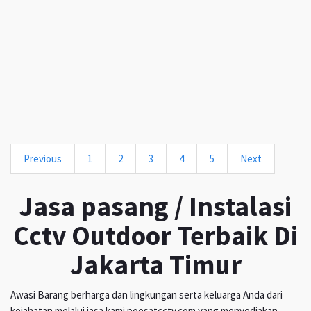
Previous
1
2
3
4
5
Next
Jasa pasang / Instalasi
Cctv Outdoor Terbaik Di
Jakarta Timur
Awasi Barang berharga dan lingkungan serta keluarga Anda dari
kejahatan melalui jasa kami poesatcctv.com yang menyediakan