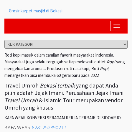
Grosir karpet masjid di Bekasi
Toggle
navigati
Roti kopi masuk dalam camilan favorit masyarakat Indonesia.
Masyarakat juga selalu tergugah setiap melewati outlet
Ropi
yang
mengeluarkan aroma ... Produsen roti rasa kopi, Roti
Ropi
,
menargetkan bisa membuka 60 gerai baru pada 2022.
Travel Umroh
Bekasi terbaik
yang dapat Anda
pilih adalah Jejak Imani. Perusahaan Jejak Imani
Travel Umrah
& Islamic Tour merupakan vendor
Umroh yang khusus
KAFA WEAR KONVEKSI SERAGAM KERJA TERBAIK DI SIDOARJO
KAFA WEAR
6281252890217