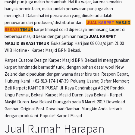
masjid pun juga makin bertambah Hal itu wajar, karena semakin
banyak permintaan, maka jumlah penawaran pun juga akan
meningkat Dalam hal ini penawaran yang dimaksud adalah
penawaran dari produsen/ distributor dan
JUAL
KARPET
MASJID
BEKASI
TIMUR
karpetmasjid co id dipercaya memasang karpet di
beberapa masjid besar dengan jaminan harga
JUAL KARPET
MASJID BEKASI TIMUR
Buka Setiap Hari jam 08 00 s/d jam 21 00
WIB Hotline - Karpet Masjid BPN Bekasi.
Karpet Custom Design Karpet Masjid BPN Bekasi ini menggunakan
karpet handmade bermotif turki, dengan bahan dasar wool New
Zeland dan dipadukan dengan warna dasar biru tua Respon Cepat,
Hubungi kami : +62-813-174-147-39 Peluang Usaha; Daftar Member;
Beli Karpet; KANTOR PUSAT Jl Raya Candrabaga AQ2/6 Pondok
Ungu Permai, Bekasi Karpet Masjid Duren Jaya Bekasi - Karpet
Masjid Duren Jaya Bekasi Diunggah pada 6 Maret 2017 Download
Gambar Original Post Download Gambar Mungkin Anda tertarik
dengan produk ini Popular! Karpet Masjid
Jual Rumah Harapan