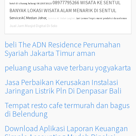
08977795266 WISATA KE SENTUL
botol di cikarang hubungi 081293720123
BANYAK LOKASI WISATA ALAM MENARIK DI SENTUL
Service AC Medan Johor,
Service AC Stabat Langkat,
Sari Lemon Tropis murni produksi dusunlemon
Jual Jam Masjid Digital Di Solo
beli The ADN Residence Perumahan
Syariah Jakarta Timur aman
peluang usaha vave terbaru yogyakarta
Jasa Perbaikan Kerusakan Instalasi
Jaringan Listrik Pln Di Denpasar Bali
Tempat resto cafe termurah dan bagus
di Belendung
Download Aplikasi Laporan Keuangan