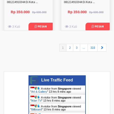
081214910344 Di Kota ...
081214910344 Di Kota ...
Rp 350.000
Rp 350.000
Rp 600.000
Rp 600.000
3 Kali
3 Kali
PESAN
PESAN
(current)
1
2
3
...
318
Live Traffic Feed
A visitor from
Singapore
viewed
"
Art & Gallery
"
13 hrs 8 mins ago
A visitor from
Singapore
viewed
"
Iklan TV
"
13 hrs 8 mins ago
A visitor from
Singapore
viewed
"
Billboard
"
13 hrs 9 mins ago