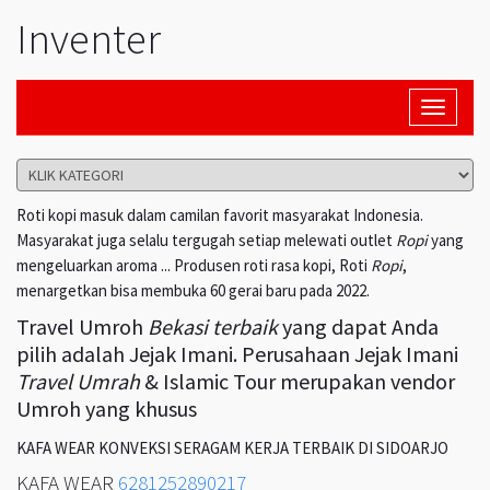
Inventer
Toggle
navigati
Roti kopi masuk dalam camilan favorit masyarakat Indonesia.
Masyarakat juga selalu tergugah setiap melewati outlet
Ropi
yang
mengeluarkan aroma ... Produsen roti rasa kopi, Roti
Ropi
,
menargetkan bisa membuka 60 gerai baru pada 2022.
Travel Umroh
Bekasi terbaik
yang dapat Anda
pilih adalah Jejak Imani. Perusahaan Jejak Imani
Travel Umrah
& Islamic Tour merupakan vendor
Umroh yang khusus
KAFA WEAR KONVEKSI SERAGAM KERJA TERBAIK DI SIDOARJO
KAFA WEAR
6281252890217