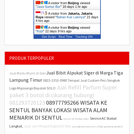
A visitor from
Beijing
viewed
"
Jasa Sumur Bor
"
18 days 1 hr ago
A visitor from
Jakarta, Jakarta
Raya
viewed "
Bahan Kue Lainnya
"
21 days
4 hrs ago
A visitor from
Beijing
viewed
"
Kopi
"
22 days 9 hrs ago
Get Script
Real Time
Tracking ON
PRODUK TERPOPULER
Jual Bibit Alpukat Siger di Marga Tiga
Jual Madu Murni di Solo
Lampung Timur
0823-2353-0980 Tempat Jual Custom Peci Songkok
Jual Refill Parfum Super
Logo Mojosongo Boyolali SOLO
paket 3 botol di cikarang hubungi
081293720123
08977795266 WISATA KE
SENTUL BANYAK LOKASI WISATA ALAM
MENARIK DI SENTUL
Service AC Stabat
Service AC Medan Johor,
Langkat,
Jual Jam Masjid Digital Di Solo
Jasa makloon konveksi jilbab pashmina murah di