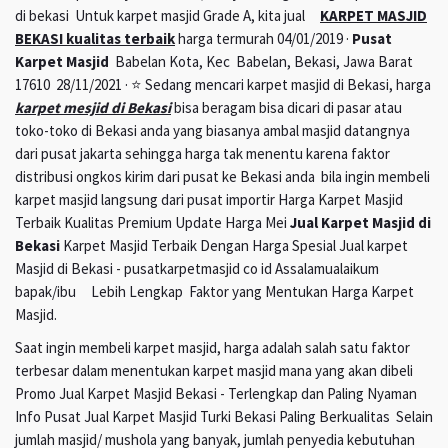
di bekasi Untuk karpet masjid Grade A, kita jual
KARPET MASJID
BEKASI kualitas terbaik
harga termurah 04/01/2019 ·
Pusat
Karpet Masjid
Babelan Kota, Kec Babelan, Bekasi, Jawa Barat
17610 28/11/2021 · ⭐ Sedang mencari karpet masjid di Bekasi, harga
karpet mesjid di Bekasi
bisa beragam bisa dicari di pasar atau
toko-toko di Bekasi anda yang biasanya ambal masjid datangnya
dari pusat jakarta sehingga harga tak menentu karena faktor
distribusi ongkos kirim dari pusat ke Bekasi anda bila ingin membeli
karpet masjid langsung dari pusat importir Harga Karpet Masjid
Terbaik Kualitas Premium Update Harga Mei
Jual Karpet Masjid di
Bekasi
Karpet Masjid Terbaik Dengan Harga Spesial Jual karpet
Masjid di Bekasi - pusatkarpetmasjid co id Assalamualaikum
bapak/ibu Lebih Lengkap Faktor yang Mentukan Harga Karpet
Masjid.
Saat ingin membeli karpet masjid, harga adalah salah satu faktor
terbesar dalam menentukan karpet masjid mana yang akan dibeli
Promo Jual Karpet Masjid Bekasi - Terlengkap dan Paling Nyaman
Info Pusat Jual Karpet Masjid Turki Bekasi Paling Berkualitas Selain
jumlah masjid/ mushola yang banyak, jumlah penyedia kebutuhan