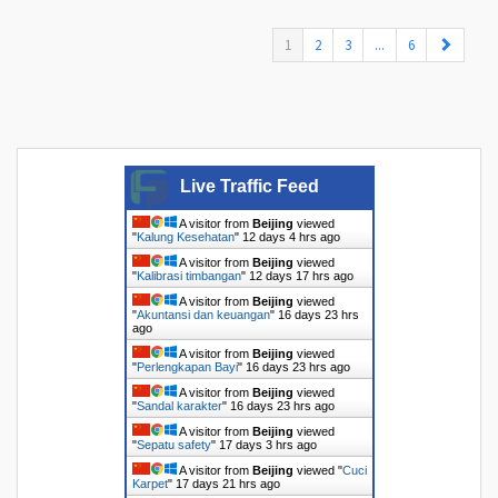
(current)
1
2
3
...
6
Live Traffic Feed
A visitor from
Beijing
viewed
"
Kalung Kesehatan
"
12 days 4 hrs ago
A visitor from
Beijing
viewed
"
Kalibrasi timbangan
"
12 days 17 hrs ago
A visitor from
Beijing
viewed
"
Akuntansi dan keuangan
"
16 days 23 hrs
ago
A visitor from
Beijing
viewed
"
Perlengkapan Bayi
"
16 days 23 hrs ago
A visitor from
Beijing
viewed
"
Sandal karakter
"
16 days 23 hrs ago
A visitor from
Beijing
viewed
"
Sepatu safety
"
17 days 3 hrs ago
A visitor from
Beijing
viewed "
Cuci
Karpet
"
17 days 21 hrs ago