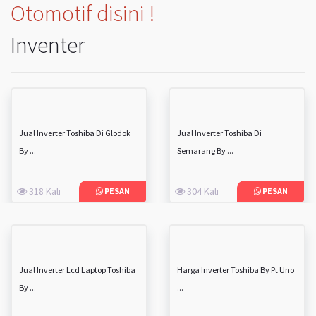
Otomotif disini !
Inventer
Jual Inverter Toshiba Di Glodok
Jual Inverter Toshiba Di
By ...
Semarang By ...
318 Kali
304 Kali
PESAN
PESAN
Jual Inverter Lcd Laptop Toshiba
Harga Inverter Toshiba By Pt Uno
By ...
...