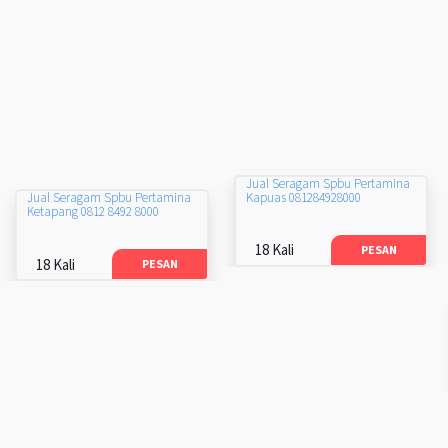
Jual Seragam Spbu Pertamina
Kapuas 081284928000
Jual Seragam Spbu Pertamina
Ketapang 0812 8492 8000
18 Kali
PESAN
18 Kali
PESAN