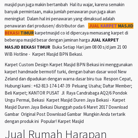
masjid pun juga makin bertambah Hal itu wajar, karena semakin
banyak permintaan, maka jumlah penawaran pun juga akan
meningkat Dalam hal ini penawaran yang dimaksud adalah
penawaran dari produsen/ distributor dan
JUAL
KARPET
MASJID
BEKASI
TIMUR
karpetmasjid co id dipercaya memasang karpet di
beberapa masjid besar dengan jaminan harga
JUAL KARPET
MASJID BEKASI TIMUR
Buka Setiap Hari jam 08 00 s/d jam 21 00
WIB Hotline - Karpet Masjid BPN Bekasi.
Karpet Custom Design Karpet Masjid BPN Bekasi ini menggunakan
karpet handmade bermotif turki, dengan bahan dasar wool New
Zeland dan dipadukan dengan warna dasar biru tua Respon Cepat,
Hubungi kami : +62-813-174-147-39 Peluang Usaha; Daftar Member;
Beli Karpet; KANTOR PUSAT Jl Raya Candrabaga AQ2/6 Pondok
Ungu Permai, Bekasi Karpet Masjid Duren Jaya Bekasi - Karpet
Masjid Duren Jaya Bekasi Diunggah pada 6 Maret 2017 Download
Gambar Original Post Download Gambar Mungkin Anda tertarik
dengan produk ini Popular! Karpet Masjid
Jual Rumah Harapan