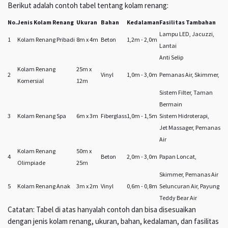
Berikut adalah contoh tabel tentang kolam renang:
No.
Jenis Kolam Renang
Ukuran
Bahan
Kedalaman
Fasilitas Tambahan
Lampu LED, Jacuzzi,
1
Kolam Renang Pribadi
8m x 4m
Beton
1,2m - 2,0m
Lantai
Anti Selip
Kolam Renang
25m x
2
Vinyl
1,0m - 3,0m
Pemanas Air, Skimmer,
Komersial
12m
Sistem Filter, Taman
Bermain
3
Kolam Renang Spa
6m x 3m
Fiberglass
1,0m - 1,5m
Sistem Hidroterapi,
Jet Massager, Pemanas
Air
Kolam Renang
50m x
4
Beton
2,0m - 3,0m
Papan Loncat,
Olimpiade
25m
Skimmer, Pemanas Air
5
Kolam Renang Anak
3m x 2m
Vinyl
0,6m - 0,8m
Seluncuran Air, Payung
Teddy Bear Air
Catatan: Tabel di atas hanyalah contoh dan bisa disesuaikan
dengan jenis kolam renang, ukuran, bahan, kedalaman, dan fasilitas