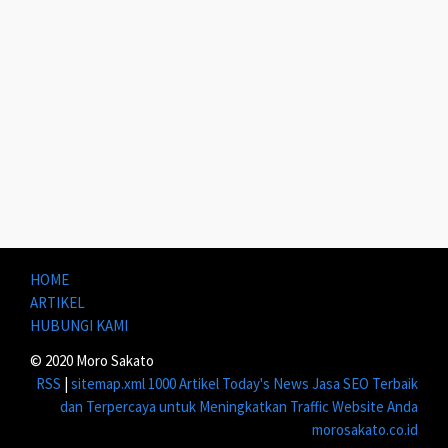
HOME
ARTIKEL
HUBUNGI KAMI
© 2020 Moro Sakato
RSS
|
sitemap.xml
1000 Artikel
Today's News
Jasa SEO Terbaik
dan Terpercaya untuk Meningkatkan Traffic Website Anda
morosakato.co.id