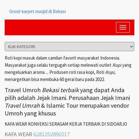
Grosir karpet masjid di Bekasi
Toggle
navigati
Roti kopi masuk dalam camilan favorit masyarakat Indonesia.
Masyarakat juga selalu tergugah setiap melewati outlet
Ropi
yang
mengeluarkan aroma ... Produsen roti rasa kopi, Roti
Ropi
,
menargetkan bisa membuka 60 gerai baru pada 2022.
Travel Umroh
Bekasi terbaik
yang dapat Anda
pilih adalah Jejak Imani. Perusahaan Jejak Imani
Travel Umrah
& Islamic Tour merupakan vendor
Umroh yang khusus
KAFA WEAR KONVEKSI SERAGAM KERJA TERBAIK DI SIDOARJO
KAFA WEAR
6281252890217