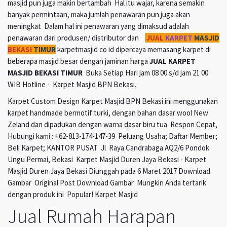
masjid pun juga makin bertambah Hal itu wajar, karena semakin
banyak permintaan, maka jumlah penawaran pun juga akan
meningkat Dalam hal ini penawaran yang dimaksud adalah
penawaran dari produsen/ distributor dan
JUAL
KARPET
MASJID
BEKASI
TIMUR
karpetmasjid co id dipercaya memasang karpet di
beberapa masjid besar dengan jaminan harga
JUAL KARPET
MASJID BEKASI TIMUR
Buka Setiap Hari jam 08 00 s/d jam 21 00
WIB Hotline - Karpet Masjid BPN Bekasi.
Karpet Custom Design Karpet Masjid BPN Bekasi ini menggunakan
karpet handmade bermotif turki, dengan bahan dasar wool New
Zeland dan dipadukan dengan warna dasar biru tua Respon Cepat,
Hubungi kami : +62-813-174-147-39 Peluang Usaha; Daftar Member;
Beli Karpet; KANTOR PUSAT Jl Raya Candrabaga AQ2/6 Pondok
Ungu Permai, Bekasi Karpet Masjid Duren Jaya Bekasi - Karpet
Masjid Duren Jaya Bekasi Diunggah pada 6 Maret 2017 Download
Gambar Original Post Download Gambar Mungkin Anda tertarik
dengan produk ini Popular! Karpet Masjid
Jual Rumah Harapan