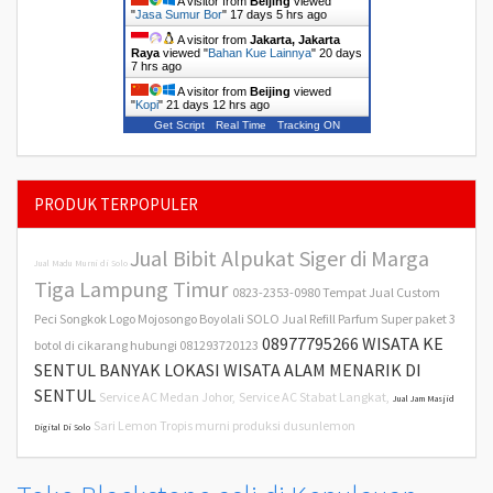
A visitor from
Beijing
viewed
"
Jasa Sumur Bor
"
17 days 5 hrs ago
A visitor from
Jakarta, Jakarta
Raya
viewed "
Bahan Kue Lainnya
"
20 days
7 hrs ago
A visitor from
Beijing
viewed
"
Kopi
"
21 days 12 hrs ago
Get Script
Real Time
Tracking ON
PRODUK TERPOPULER
Jual Bibit Alpukat Siger di Marga
Jual Madu Murni di Solo
Tiga Lampung Timur
0823-2353-0980 Tempat Jual Custom
Peci Songkok Logo Mojosongo Boyolali SOLO
Jual Refill Parfum Super paket 3
08977795266 WISATA KE
botol di cikarang hubungi 081293720123
SENTUL BANYAK LOKASI WISATA ALAM MENARIK DI
SENTUL
Service AC Medan Johor,
Service AC Stabat Langkat,
Jual Jam Masjid
Sari Lemon Tropis murni produksi dusunlemon
Digital Di Solo