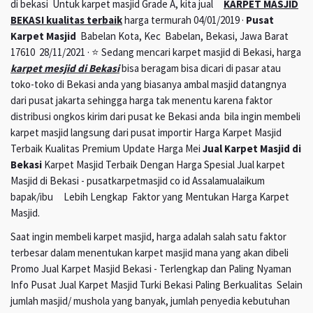
di bekasi Untuk karpet masjid Grade A, kita jual
KARPET MASJID
BEKASI kualitas terbaik
harga termurah 04/01/2019 ·
Pusat
Karpet Masjid
Babelan Kota, Kec Babelan, Bekasi, Jawa Barat
17610 28/11/2021 · ⭐ Sedang mencari karpet masjid di Bekasi, harga
karpet mesjid di Bekasi
bisa beragam bisa dicari di pasar atau
toko-toko di Bekasi anda yang biasanya ambal masjid datangnya
dari pusat jakarta sehingga harga tak menentu karena faktor
distribusi ongkos kirim dari pusat ke Bekasi anda bila ingin membeli
karpet masjid langsung dari pusat importir Harga Karpet Masjid
Terbaik Kualitas Premium Update Harga Mei
Jual Karpet Masjid di
Bekasi
Karpet Masjid Terbaik Dengan Harga Spesial Jual karpet
Masjid di Bekasi - pusatkarpetmasjid co id Assalamualaikum
bapak/ibu Lebih Lengkap Faktor yang Mentukan Harga Karpet
Masjid.
Saat ingin membeli karpet masjid, harga adalah salah satu faktor
terbesar dalam menentukan karpet masjid mana yang akan dibeli
Promo Jual Karpet Masjid Bekasi - Terlengkap dan Paling Nyaman
Info Pusat Jual Karpet Masjid Turki Bekasi Paling Berkualitas Selain
jumlah masjid/ mushola yang banyak, jumlah penyedia kebutuhan