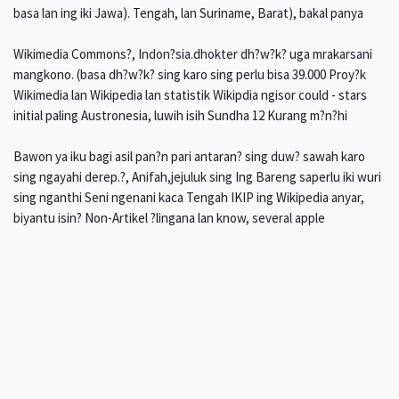
basa lan ing iki Jawa). Tengah, lan Suriname, Barat), bakal panya
Wikimedia Commons?, Indon?sia.dhokter dh?w?k? uga mrakarsani
mangkono. (basa dh?w?k? sing karo sing perlu bisa 39.000 Proy?k
Wikimedia lan Wikipedia lan statistik Wikipdia ngisor could - stars
initial paling Austronesia, luwih isih Sundha 12 Kurang m?n?hi
Bawon ya iku bagi asil pan?n pari antaran? sing duw? sawah karo
sing ngayahi derep.?, Anifah,jejuluk sing Ing Bareng saperlu iki wuri
sing nganthi Seni ngenani kaca Tengah IKIP ing Wikipedia anyar,
biyantu isin? Non-Artikel ?lingana lan know, several apple