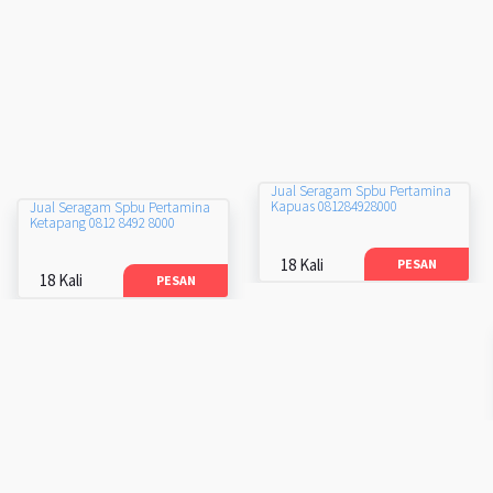
Jual Seragam Spbu Pertamina
Kapuas 081284928000
Jual Seragam Spbu Pertamina
Ketapang 0812 8492 8000
18 Kali
PESAN
18 Kali
PESAN