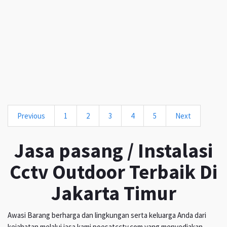
Previous
1
2
3
4
5
Next
Jasa pasang / Instalasi
Cctv Outdoor Terbaik Di
Jakarta Timur
Awasi Barang berharga dan lingkungan serta keluarga Anda dari
kejahatan melalui jasa kami poesatcctv.com yang menyediakan