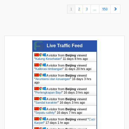
(current)
1
2
3
...
950
Live Traffic Feed
A visitor from
Beijing
viewed
"
Kalung Kesehatan
"
11 days 8 hrs ago
A visitor from
Beijing
viewed
"
Kalibrasi timbangan
"
11 days 20 hrs ago
A visitor from
Beijing
viewed
"
Akuntansi dan keuangan
"
16 days 3 hrs
ago
A visitor from
Beijing
viewed
"
Perlengkapan Bayi
"
16 days 3 hrs ago
A visitor from
Beijing
viewed
"
Sandal karakter
"
16 days 3 hrs ago
A visitor from
Beijing
viewed
"
Sepatu safety
"
16 days 7 hrs ago
A visitor from
Beijing
viewed "
Cuci
Karpet
"
17 days 1 hr ago