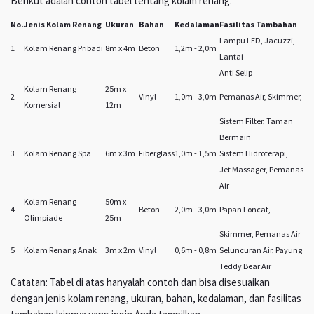
Berikut adalah contoh tabel tentang kolam renang:
No.
Jenis Kolam Renang
Ukuran
Bahan
Kedalaman
Fasilitas Tambahan
Lampu LED, Jacuzzi,
1
Kolam Renang Pribadi
8m x 4m
Beton
1,2m - 2,0m
Lantai
Anti Selip
Kolam Renang
25m x
2
Vinyl
1,0m - 3,0m
Pemanas Air, Skimmer,
Komersial
12m
Sistem Filter, Taman
Bermain
3
Kolam Renang Spa
6m x 3m
Fiberglass
1,0m - 1,5m
Sistem Hidroterapi,
Jet Massager, Pemanas
Air
Kolam Renang
50m x
4
Beton
2,0m - 3,0m
Papan Loncat,
Olimpiade
25m
Skimmer, Pemanas Air
5
Kolam Renang Anak
3m x 2m
Vinyl
0,6m - 0,8m
Seluncuran Air, Payung
Teddy Bear Air
Catatan: Tabel di atas hanyalah contoh dan bisa disesuaikan
dengan jenis kolam renang, ukuran, bahan, kedalaman, dan fasilitas