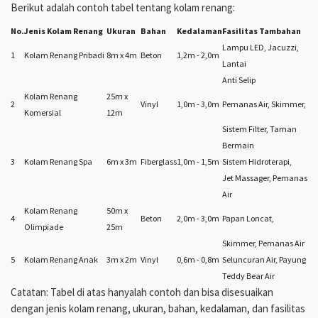
Berikut adalah contoh tabel tentang kolam renang:
No.
Jenis Kolam Renang
Ukuran
Bahan
Kedalaman
Fasilitas Tambahan
Lampu LED, Jacuzzi,
1
Kolam Renang Pribadi
8m x 4m
Beton
1,2m - 2,0m
Lantai
Anti Selip
Kolam Renang
25m x
2
Vinyl
1,0m - 3,0m
Pemanas Air, Skimmer,
Komersial
12m
Sistem Filter, Taman
Bermain
3
Kolam Renang Spa
6m x 3m
Fiberglass
1,0m - 1,5m
Sistem Hidroterapi,
Jet Massager, Pemanas
Air
Kolam Renang
50m x
4
Beton
2,0m - 3,0m
Papan Loncat,
Olimpiade
25m
Skimmer, Pemanas Air
5
Kolam Renang Anak
3m x 2m
Vinyl
0,6m - 0,8m
Seluncuran Air, Payung
Teddy Bear Air
Catatan: Tabel di atas hanyalah contoh dan bisa disesuaikan
dengan jenis kolam renang, ukuran, bahan, kedalaman, dan fasilitas