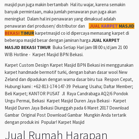
masjid pun juga makin bertambah Hal itu wajar, karena semakin
banyak permintaan, maka jumlah penawaran pun juga akan
meningkat Dalam hal ini penawaran yang dimaksud adalah
penawaran dari produsen/ distributor dan
JUAL
KARPET
MASJID
BEKASI
TIMUR
karpetmasjid co id dipercaya memasang karpet di
beberapa masjid besar dengan jaminan harga
JUAL KARPET
MASJID BEKASI TIMUR
Buka Setiap Hari jam 08 00 s/d jam 21 00
WIB Hotline - Karpet Masjid BPN Bekasi.
Karpet Custom Design Karpet Masjid BPN Bekasi ini menggunakan
karpet handmade bermotif turki, dengan bahan dasar wool New
Zeland dan dipadukan dengan warna dasar biru tua Respon Cepat,
Hubungi kami : +62-813-174-147-39 Peluang Usaha; Daftar Member;
Beli Karpet; KANTOR PUSAT Jl Raya Candrabaga AQ2/6 Pondok
Ungu Permai, Bekasi Karpet Masjid Duren Jaya Bekasi - Karpet
Masjid Duren Jaya Bekasi Diunggah pada 6 Maret 2017 Download
Gambar Original Post Download Gambar Mungkin Anda tertarik
dengan produk ini Popular! Karpet Masjid
Jual Rumah Harapan