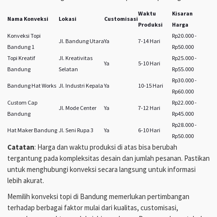
Waktu
Kisaran
Nama Konveksi
Lokasi
Customisasi
Produksi
Harga
Konveksi Topi
Rp20.000 -
Jl. Bandung Utara
Ya
7-14 Hari
Bandung 1
Rp50.000
Topi Kreatif
Jl. Kreativitas
Rp25.000 -
Ya
5-10 Hari
Bandung
Selatan
Rp55.000
Rp30.000 -
Bandung Hat Works
Jl. Industri Kepala
Ya
10-15 Hari
Rp60.000
Custom Cap
Rp22.000 -
Jl. Mode Center
Ya
7-12 Hari
Bandung
Rp45.000
Rp28.000 -
Hat Maker Bandung
Jl. Seni Rupa 3
Ya
6-10 Hari
Rp50.000
Catatan
: Harga dan waktu produksi di atas bisa berubah
tergantung pada kompleksitas desain dan jumlah pesanan. Pastikan
untuk menghubungi konveksi secara langsung untuk informasi
lebih akurat.
Memilih konveksi topi di Bandung memerlukan pertimbangan
terhadap berbagai faktor mulai dari kualitas, customisasi,