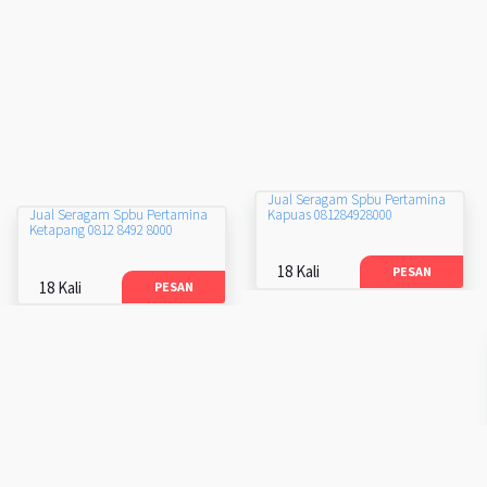
Jual Seragam Spbu Pertamina
Kapuas 081284928000
Jual Seragam Spbu Pertamina
Ketapang 0812 8492 8000
18 Kali
PESAN
18 Kali
PESAN