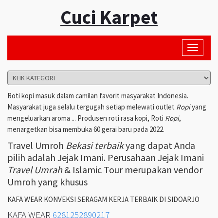
Cuci Karpet
Toggle
navigati
Roti kopi masuk dalam camilan favorit masyarakat Indonesia.
Masyarakat juga selalu tergugah setiap melewati outlet
Ropi
yang
mengeluarkan aroma ... Produsen roti rasa kopi, Roti
Ropi
,
menargetkan bisa membuka 60 gerai baru pada 2022.
Travel Umroh
Bekasi terbaik
yang dapat Anda
pilih adalah Jejak Imani. Perusahaan Jejak Imani
Travel Umrah
& Islamic Tour merupakan vendor
Umroh yang khusus
KAFA WEAR KONVEKSI SERAGAM KERJA TERBAIK DI SIDOARJO
KAFA WEAR
6281252890217