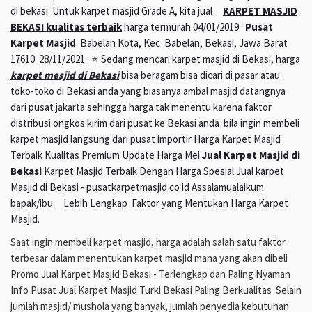
di bekasi Untuk karpet masjid Grade A, kita jual
KARPET MASJID
BEKASI kualitas terbaik
harga termurah 04/01/2019 ·
Pusat
Karpet Masjid
Babelan Kota, Kec Babelan, Bekasi, Jawa Barat
17610 28/11/2021 · ⭐ Sedang mencari karpet masjid di Bekasi, harga
karpet mesjid di Bekasi
bisa beragam bisa dicari di pasar atau
toko-toko di Bekasi anda yang biasanya ambal masjid datangnya
dari pusat jakarta sehingga harga tak menentu karena faktor
distribusi ongkos kirim dari pusat ke Bekasi anda bila ingin membeli
karpet masjid langsung dari pusat importir Harga Karpet Masjid
Terbaik Kualitas Premium Update Harga Mei
Jual Karpet Masjid di
Bekasi
Karpet Masjid Terbaik Dengan Harga Spesial Jual karpet
Masjid di Bekasi - pusatkarpetmasjid co id Assalamualaikum
bapak/ibu Lebih Lengkap Faktor yang Mentukan Harga Karpet
Masjid.
Saat ingin membeli karpet masjid, harga adalah salah satu faktor
terbesar dalam menentukan karpet masjid mana yang akan dibeli
Promo Jual Karpet Masjid Bekasi - Terlengkap dan Paling Nyaman
Info Pusat Jual Karpet Masjid Turki Bekasi Paling Berkualitas Selain
jumlah masjid/ mushola yang banyak, jumlah penyedia kebutuhan