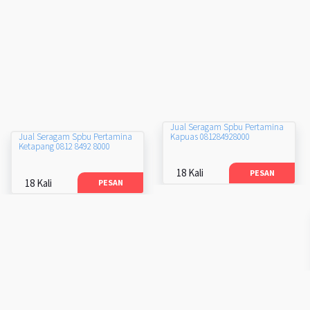
Jual Seragam Spbu Pertamina
Kapuas 081284928000
Jual Seragam Spbu Pertamina
Ketapang 0812 8492 8000
18 Kali
PESAN
18 Kali
PESAN