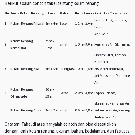
Berikut adalah contoh tabel tentang kolam renang:
No.
Jenis Kolam Renang
Ukuran
Bahan
Kedalaman
Fasilitas Tambahan
Lampu LED, Jacuzzi,
1
Kolam Renang Pribadi
8m x 4m
Beton
1,2m - 2,0m
Lantai
Anti Selip
Kolam Renang
25m x
2
Vinyl
1,0m - 3,0m
Pemanas Air, Skimmer,
Komersial
12m
Sistem Filter, Taman
Bermain
3
Kolam Renang Spa
6m x 3m
Fiberglass
1,0m - 1,5m
Sistem Hidroterapi,
Jet Massager, Pemanas
Air
Kolam Renang
50m x
4
Beton
2,0m - 3,0m
Papan Loncat,
Olimpiade
25m
Skimmer, Pemanas Air
5
Kolam Renang Anak
3m x 2m
Vinyl
0,6m - 0,8m
Seluncuran Air, Payung
Teddy Bear Air
Catatan: Tabel di atas hanyalah contoh dan bisa disesuaikan
dengan jenis kolam renang, ukuran, bahan, kedalaman, dan fasilitas