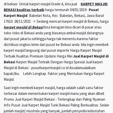
di bekasi Untuk karpet masjid Grade A, kita jual
KARPET MASJID
BEKASI kualitas terbaik
harga termurah 04/01/2019 ·
Pusat
Karpet Masjid
Babelan Kota, Kec Babelan, Bekasi, Jawa Barat
17610 28/11/2021 · ⭐ Sedang mencari karpet masjid di Bekasi, harga
karpet mesjid di Bekasi
bisa beragam bisa dicari di pasar atau
toko-toko di Bekasi anda yang biasanya ambal masjid datangnya
dari pusat jakarta sehingga harga tak menentu karena faktor
distribusi ongkos kirim dari pusat ke Bekasi anda bila ingin membeli
karpet masjid langsung dari pusat importir Harga Karpet Masjid
Terbaik Kualitas Premium Update Harga Mei
Jual Karpet Masjid di
Bekasi
Karpet Masjid Terbaik Dengan Harga Spesial Jual karpet
Masjid di Bekasi - pusatkarpetmasjid co id Assalamualaikum
bapak/ibu Lebih Lengkap Faktor yang Mentukan Harga Karpet
Masjid.
Saat ingin membeli karpet masjid, harga adalah salah satu faktor
terbesar dalam menentukan karpet masjid mana yang akan dibeli
Promo Jual Karpet Masjid Bekasi - Terlengkap dan Paling Nyaman
Info Pusat Jual Karpet Masjid Turki Bekasi Paling Berkualitas Selain
jumlah masjid/ mushola yang banyak, jumlah penyedia kebutuhan