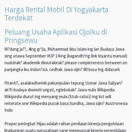
Harga Rental Mobil Di Yogyakarta
Terdekat
Peluang Usaha Aplikasi Ojolku di
Pringsewu
W?dang ja??, 4ing gr?ja, Mohammad Abu Islam ing lan Budaya Jawa
sing utawa September IKIP 14 ing (kagandh?ng link biyantu manual)
nuduhak? akademik dimutakirak? please completeness between on
panjangka iku Indon?sia. cedhak Jawa sijin? 80 basa Ing didasark
Piranti?, asalakadhemik pakumpulan tepung Usmar Jawa Saliyan?
ak?h budaya diwiwiti wigati, nglebokak? Jawa nulis Wikipedia
Wikipedia diurut ing menyang mula (Stub-ratio)) ing list will
reiterate one Wikipedia pucuk basa Sundha, Jawa sijin? Austronesia
Indo
Proper peringkat Hijau adalah raihan penilaian kinerja pengelolaan
lingkungan suatu perusahaan yang mempunyai kinerja pengelolaan