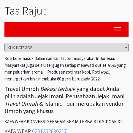
Tas Rajut
Toggle
navigati
Roti kopi masuk dalam camilan favorit masyarakat Indonesia.
Masyarakat juga selalu tergugah setiap melewati outlet
Ropi
yang
mengeluarkan aroma ... Produsen roti rasa kopi, Roti
Ropi
,
menargetkan bisa membuka 60 gerai baru pada 2022.
Travel Umroh
Bekasi terbaik
yang dapat Anda
pilih adalah Jejak Imani. Perusahaan Jejak Imani
Travel Umrah
& Islamic Tour merupakan vendor
Umroh yang khusus
KAFA WEAR KONVEKSI SERAGAM KERJA TERBAIK DI SIDOARJO
KAFA WEAR
6281252890217