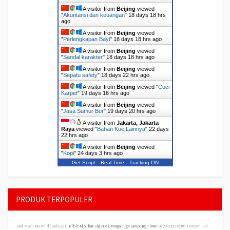
A visitor from
Beijing
viewed
"
Akuntansi dan keuangan
"
18 days 18 hrs
ago
A visitor from
Beijing
viewed
"
Perlengkapan Bayi
"
18 days 18 hrs ago
A visitor from
Beijing
viewed
"
Sandal karakter
"
18 days 18 hrs ago
A visitor from
Beijing
viewed
"
Sepatu safety
"
18 days 22 hrs ago
A visitor from
Beijing
viewed "
Cuci
Karpet
"
19 days 16 hrs ago
A visitor from
Beijing
viewed
"
Jasa Sumur Bor
"
19 days 20 hrs ago
A visitor from
Jakarta, Jakarta
Raya
viewed "
Bahan Kue Lainnya
"
22 days
22 hrs ago
A visitor from
Beijing
viewed
"
Kopi
"
24 days 3 hrs ago
Get Script
Real Time
Tracking ON
PRODUK TERPOPULER
Jual Madu Murni di Solo
Jual Bibit Alpukat Siger di Marga Tiga Lampung Timur
0823-2353-0980 Tempat Jual