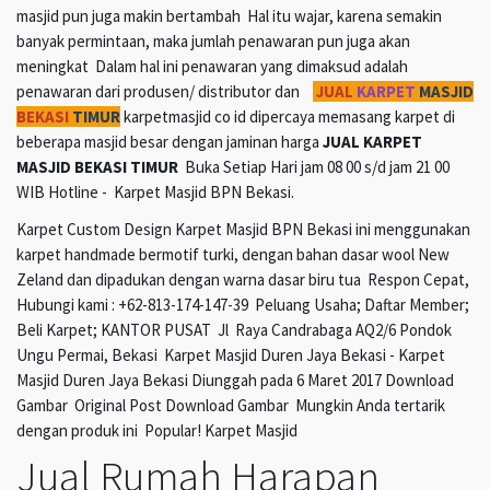
masjid pun juga makin bertambah Hal itu wajar, karena semakin
banyak permintaan, maka jumlah penawaran pun juga akan
meningkat Dalam hal ini penawaran yang dimaksud adalah
penawaran dari produsen/ distributor dan
JUAL
KARPET
MASJID
BEKASI
TIMUR
karpetmasjid co id dipercaya memasang karpet di
beberapa masjid besar dengan jaminan harga
JUAL KARPET
MASJID BEKASI TIMUR
Buka Setiap Hari jam 08 00 s/d jam 21 00
WIB Hotline - Karpet Masjid BPN Bekasi.
Karpet Custom Design Karpet Masjid BPN Bekasi ini menggunakan
karpet handmade bermotif turki, dengan bahan dasar wool New
Zeland dan dipadukan dengan warna dasar biru tua Respon Cepat,
Hubungi kami : +62-813-174-147-39 Peluang Usaha; Daftar Member;
Beli Karpet; KANTOR PUSAT Jl Raya Candrabaga AQ2/6 Pondok
Ungu Permai, Bekasi Karpet Masjid Duren Jaya Bekasi - Karpet
Masjid Duren Jaya Bekasi Diunggah pada 6 Maret 2017 Download
Gambar Original Post Download Gambar Mungkin Anda tertarik
dengan produk ini Popular! Karpet Masjid
Jual Rumah Harapan