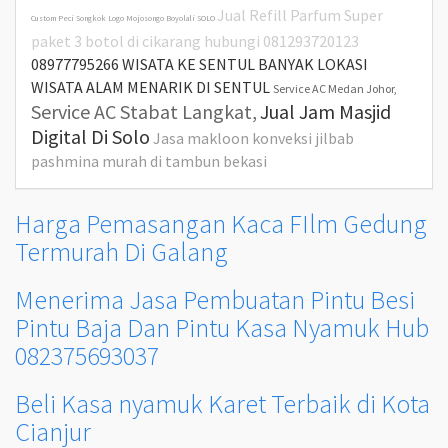
Jual Refill Parfum Super
Custom Peci Songkok Logo Mojosongo Boyolali SOLO
paket 3 botol di cikarang hubungi 081293720123
08977795266 WISATA KE SENTUL BANYAK LOKASI
WISATA ALAM MENARIK DI SENTUL
Service AC Medan Johor,
Service AC Stabat Langkat,
Jual Jam Masjid
Digital Di Solo
Jasa makloon konveksi jilbab
pashmina murah di tambun bekasi
Harga Pemasangan Kaca FIlm Gedung
Termurah Di Galang
Menerima Jasa Pembuatan Pintu Besi
Pintu Baja Dan Pintu Kasa Nyamuk Hub
082375693037
Beli Kasa nyamuk Karet Terbaik di Kota
Cianjur