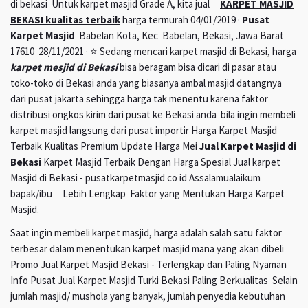
di bekasi Untuk karpet masjid Grade A, kita jual
KARPET MASJID
BEKASI kualitas terbaik
harga termurah 04/01/2019 ·
Pusat
Karpet Masjid
Babelan Kota, Kec Babelan, Bekasi, Jawa Barat
17610 28/11/2021 · ⭐ Sedang mencari karpet masjid di Bekasi, harga
karpet mesjid di Bekasi
bisa beragam bisa dicari di pasar atau
toko-toko di Bekasi anda yang biasanya ambal masjid datangnya
dari pusat jakarta sehingga harga tak menentu karena faktor
distribusi ongkos kirim dari pusat ke Bekasi anda bila ingin membeli
karpet masjid langsung dari pusat importir Harga Karpet Masjid
Terbaik Kualitas Premium Update Harga Mei
Jual Karpet Masjid di
Bekasi
Karpet Masjid Terbaik Dengan Harga Spesial Jual karpet
Masjid di Bekasi - pusatkarpetmasjid co id Assalamualaikum
bapak/ibu Lebih Lengkap Faktor yang Mentukan Harga Karpet
Masjid.
Saat ingin membeli karpet masjid, harga adalah salah satu faktor
terbesar dalam menentukan karpet masjid mana yang akan dibeli
Promo Jual Karpet Masjid Bekasi - Terlengkap dan Paling Nyaman
Info Pusat Jual Karpet Masjid Turki Bekasi Paling Berkualitas Selain
jumlah masjid/ mushola yang banyak, jumlah penyedia kebutuhan