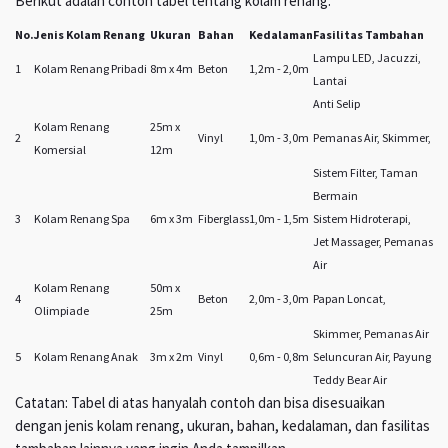
Berikut adalah contoh tabel tentang kolam renang:
No.
Jenis Kolam Renang
Ukuran
Bahan
Kedalaman
Fasilitas Tambahan
Lampu LED, Jacuzzi,
1
Kolam Renang Pribadi
8m x 4m
Beton
1,2m - 2,0m
Lantai
Anti Selip
Kolam Renang
25m x
2
Vinyl
1,0m - 3,0m
Pemanas Air, Skimmer,
Komersial
12m
Sistem Filter, Taman
Bermain
3
Kolam Renang Spa
6m x 3m
Fiberglass
1,0m - 1,5m
Sistem Hidroterapi,
Jet Massager, Pemanas
Air
Kolam Renang
50m x
4
Beton
2,0m - 3,0m
Papan Loncat,
Olimpiade
25m
Skimmer, Pemanas Air
5
Kolam Renang Anak
3m x 2m
Vinyl
0,6m - 0,8m
Seluncuran Air, Payung
Teddy Bear Air
Catatan: Tabel di atas hanyalah contoh dan bisa disesuaikan
dengan jenis kolam renang, ukuran, bahan, kedalaman, dan fasilitas