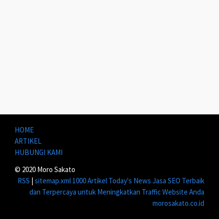
HOME
ARTIKEL
HUBUNGI KAMI
© 2020 Moro Sakato
RSS
|
sitemap.xml
1000 Artikel
Today's News
Jasa SEO Terbaik
dan Terpercaya untuk Meningkatkan Traffic Website Anda
morosakato.co.id