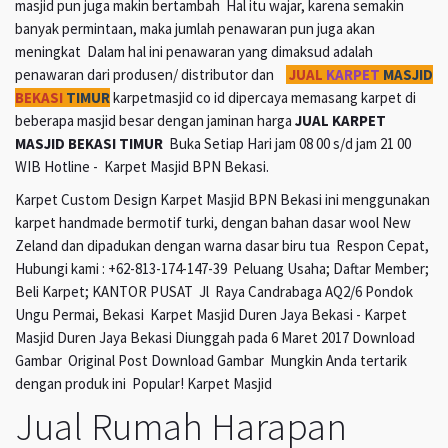
masjid pun juga makin bertambah Hal itu wajar, karena semakin
banyak permintaan, maka jumlah penawaran pun juga akan
meningkat Dalam hal ini penawaran yang dimaksud adalah
penawaran dari produsen/ distributor dan
JUAL
KARPET
MASJID
BEKASI
TIMUR
karpetmasjid co id dipercaya memasang karpet di
beberapa masjid besar dengan jaminan harga
JUAL KARPET
MASJID BEKASI TIMUR
Buka Setiap Hari jam 08 00 s/d jam 21 00
WIB Hotline - Karpet Masjid BPN Bekasi.
Karpet Custom Design Karpet Masjid BPN Bekasi ini menggunakan
karpet handmade bermotif turki, dengan bahan dasar wool New
Zeland dan dipadukan dengan warna dasar biru tua Respon Cepat,
Hubungi kami : +62-813-174-147-39 Peluang Usaha; Daftar Member;
Beli Karpet; KANTOR PUSAT Jl Raya Candrabaga AQ2/6 Pondok
Ungu Permai, Bekasi Karpet Masjid Duren Jaya Bekasi - Karpet
Masjid Duren Jaya Bekasi Diunggah pada 6 Maret 2017 Download
Gambar Original Post Download Gambar Mungkin Anda tertarik
dengan produk ini Popular! Karpet Masjid
Jual Rumah Harapan