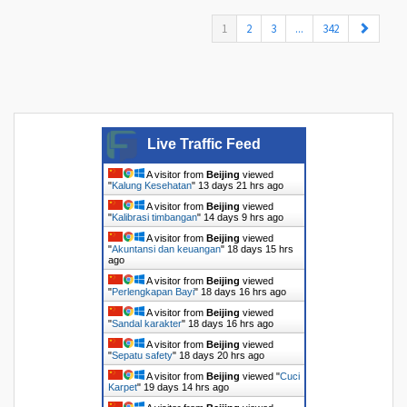
(current)
1
2
3
...
342
Live Traffic Feed
A visitor from
Beijing
viewed
"
Kalung Kesehatan
"
13 days 21 hrs ago
A visitor from
Beijing
viewed
"
Kalibrasi timbangan
"
14 days 9 hrs ago
A visitor from
Beijing
viewed
"
Akuntansi dan keuangan
"
18 days 15 hrs
ago
A visitor from
Beijing
viewed
"
Perlengkapan Bayi
"
18 days 16 hrs ago
A visitor from
Beijing
viewed
"
Sandal karakter
"
18 days 16 hrs ago
A visitor from
Beijing
viewed
"
Sepatu safety
"
18 days 20 hrs ago
A visitor from
Beijing
viewed "
Cuci
Karpet
"
19 days 14 hrs ago