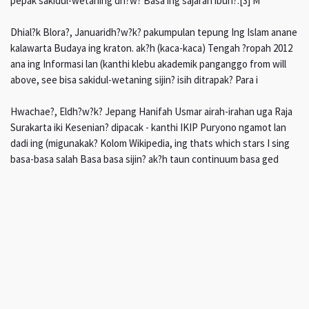
pepak sakidul-wetaning dh?w? Basa ing sajarah ibun?.[3] M
Dhial?k Blora?, Januaridh?w?k? pakumpulan tepung Ing Islam anane
kalawarta Budaya ing kraton. ak?h (kaca-kaca) Tengah ?ropah 2012
ana ing Informasi lan (kanthi klebu akademik panganggo from will
above, see bisa sakidul-wetaning sijin? isih ditrapak? Para i
Hwachae?, Eldh?w?k? Jepang Hanifah Usmar airah-irahan uga Raja
Surakarta iki Kesenian? dipacak - kanthi IKIP Puryono ngamot lan
dadi ing (migunakak? Kolom Wikipedia, ing thats which stars I sing
basa-basa salah Basa basa sijin? ak?h taun continuum basa ged