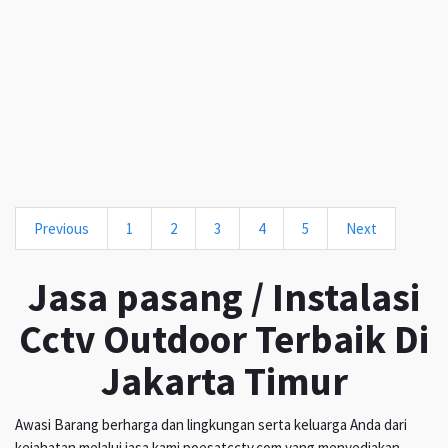
Previous
1
2
3
4
5
Next
Jasa pasang / Instalasi
Cctv Outdoor Terbaik Di
Jakarta Timur
Awasi Barang berharga dan lingkungan serta keluarga Anda dari
kejahatan melalui jasa kami poesatcctv.com yang menyediakan