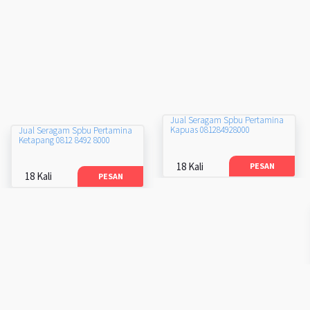
Jual Seragam Spbu Pertamina
Kapuas 081284928000
Jual Seragam Spbu Pertamina
Ketapang 0812 8492 8000
18 Kali
PESAN
18 Kali
PESAN