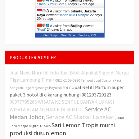
A visitor from
Beijing
viewed
"
Jasa Sumur Bor
"
19 days 17 hrs ago
A visitor from
Jakarta, Jakarta
Raya
viewed "
Bahan Kue Lainnya
"
22 days
20 hrs ago
A visitor from
Beijing
viewed
"
Kopi
"
24 days 1 hr ago
Get Script
Real Time
Tracking ON
PRODUK TERPOPULER
Jual Madu Murni di Solo
Jual Bibit Alpukat Siger di Marga
Tiga Lampung Timur
0823-2353-0980 Tempat Jual Custom Peci
Jual Refill Parfum Super
Songkok Logo Mojosongo Boyolali SOLO
paket 3 botol di cikarang hubungi 081293720123
08977795266 WISATA KE SENTUL BANYAK LOKASI
Service AC
WISATA ALAM MENARIK DI SENTUL
Medan Johor,
Service AC Stabat Langkat,
Jual
Sari Lemon Tropis murni
Jam Masjid Digital Di Solo
produksi dusunlemon