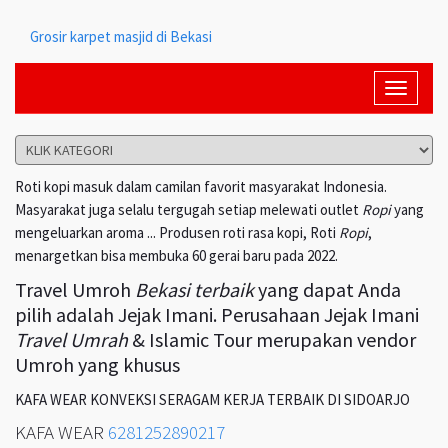
Grosir karpet masjid di Bekasi
Toggle
navigati
Roti kopi masuk dalam camilan favorit masyarakat Indonesia.
Masyarakat juga selalu tergugah setiap melewati outlet
Ropi
yang
mengeluarkan aroma ... Produsen roti rasa kopi, Roti
Ropi
,
menargetkan bisa membuka 60 gerai baru pada 2022.
Travel Umroh
Bekasi terbaik
yang dapat Anda
pilih adalah Jejak Imani. Perusahaan Jejak Imani
Travel Umrah
& Islamic Tour merupakan vendor
Umroh yang khusus
KAFA WEAR KONVEKSI SERAGAM KERJA TERBAIK DI SIDOARJO
KAFA WEAR
6281252890217