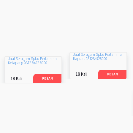
Jual Seragam Spbu Pertamina
Kapuas 081284928000
Jual Seragam Spbu Pertamina
Ketapang 0812 8492 8000
18 Kali
PESAN
18 Kali
PESAN