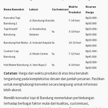
Waktu
Kisaran
Nama Konveksi
Lokasi
Customisasi
Produksi
Harga
Konveksi Topi
Rp20.000 -
Jl. Bandung Utara
Ya
7-14 Hari
Bandung 1
Rp50.000
Topi Kreatif
Jl. Kreativitas
Rp25.000 -
Ya
5-10 Hari
Bandung
Selatan
Rp55.000
Rp30.000 -
Bandung Hat Works
Jl. Industri Kepala
Ya
10-15 Hari
Rp60.000
Custom Cap
Rp22.000 -
Jl. Mode Center
Ya
7-12 Hari
Bandung
Rp45.000
Rp28.000 -
Hat Maker Bandung
Jl. Seni Rupa 3
Ya
6-10 Hari
Rp50.000
Catatan
: Harga dan waktu produksi di atas bisa berubah
tergantung pada kompleksitas desain dan jumlah pesanan. Pastikan
untuk menghubungi konveksi secara langsung untuk informasi
lebih akurat.
Memilih konveksi topi di Bandung memerlukan pertimbangan
terhadap berbagai faktor mulai dari kualitas, customisasi,