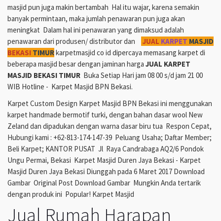
masjid pun juga makin bertambah Hal itu wajar, karena semakin
banyak permintaan, maka jumlah penawaran pun juga akan
meningkat Dalam hal ini penawaran yang dimaksud adalah
penawaran dari produsen/ distributor dan
JUAL
KARPET
MASJID
BEKASI
TIMUR
karpetmasjid co id dipercaya memasang karpet di
beberapa masjid besar dengan jaminan harga
JUAL KARPET
MASJID BEKASI TIMUR
Buka Setiap Hari jam 08 00 s/d jam 21 00
WIB Hotline - Karpet Masjid BPN Bekasi.
Karpet Custom Design Karpet Masjid BPN Bekasi ini menggunakan
karpet handmade bermotif turki, dengan bahan dasar wool New
Zeland dan dipadukan dengan warna dasar biru tua Respon Cepat,
Hubungi kami : +62-813-174-147-39 Peluang Usaha; Daftar Member;
Beli Karpet; KANTOR PUSAT Jl Raya Candrabaga AQ2/6 Pondok
Ungu Permai, Bekasi Karpet Masjid Duren Jaya Bekasi - Karpet
Masjid Duren Jaya Bekasi Diunggah pada 6 Maret 2017 Download
Gambar Original Post Download Gambar Mungkin Anda tertarik
dengan produk ini Popular! Karpet Masjid
Jual Rumah Harapan