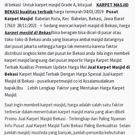
di bekasi Untuk karpet masjid Grade A, kita jual
KARPET MASJID
BEKASI kualitas terbaik
harga termurah 04/01/2019 ·
Pusat
Karpet Masjid
Babelan Kota, Kec Babelan, Bekasi, Jawa Barat
17610 28/11/2021 · ⭐ Sedang mencari karpet masjid di Bekasi, harga
karpet mesjid di Bekasi
bisa beragam bisa dicari di pasar atau
toko-toko di Bekasi anda yang biasanya ambal masjid datangnya
dari pusat jakarta sehingga harga tak menentu karena faktor
distribusi ongkos kirim dari pusat ke Bekasi anda bila ingin membeli
karpet masjid langsung dari pusat importir Harga Karpet Masjid
Terbaik Kualitas Premium Update Harga Mei
Jual Karpet Masjid di
Bekasi
Karpet Masjid Terbaik Dengan Harga Spesial Jual karpet
Masjid di Bekasi - pusatkarpetmasjid co id Assalamualaikum
bapak/ibu Lebih Lengkap Faktor yang Mentukan Harga Karpet
Masjid.
Saat ingin membeli karpet masjid, harga adalah salah satu faktor
terbesar dalam menentukan karpet masjid mana yang akan dibeli
Promo Jual Karpet Masjid Bekasi - Terlengkap dan Paling Nyaman
Info Pusat Jual Karpet Masjid Turki Bekasi Paling Berkualitas Selain
jumlah masjid/ mushola yang banyak, jumlah penyedia kebutuhan