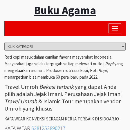
Buku Agama
Toggle
navigati
Roti kopi masuk dalam camilan favorit masyarakat Indonesia.
Masyarakat juga selalu tergugah setiap melewati outlet
Ropi
yang
mengeluarkan aroma ... Produsen roti rasa kopi, Roti
Ropi
,
menargetkan bisa membuka 60 gerai baru pada 2022.
Travel Umroh
Bekasi terbaik
yang dapat Anda
pilih adalah Jejak Imani. Perusahaan Jejak Imani
Travel Umrah
& Islamic Tour merupakan vendor
Umroh yang khusus
KAFA WEAR KONVEKSI SERAGAM KERJA TERBAIK DI SIDOARJO
KAFA WEAR
6281252890217