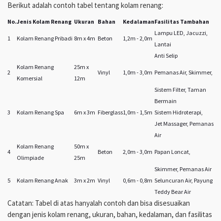
Berikut adalah contoh tabel tentang kolam renang:
No.
Jenis Kolam Renang
Ukuran
Bahan
Kedalaman
Fasilitas Tambahan
Lampu LED, Jacuzzi,
1
Kolam Renang Pribadi
8m x 4m
Beton
1,2m - 2,0m
Lantai
Anti Selip
Kolam Renang
25m x
2
Vinyl
1,0m - 3,0m
Pemanas Air, Skimmer,
Komersial
12m
Sistem Filter, Taman
Bermain
3
Kolam Renang Spa
6m x 3m
Fiberglass
1,0m - 1,5m
Sistem Hidroterapi,
Jet Massager, Pemanas
Air
Kolam Renang
50m x
4
Beton
2,0m - 3,0m
Papan Loncat,
Olimpiade
25m
Skimmer, Pemanas Air
5
Kolam Renang Anak
3m x 2m
Vinyl
0,6m - 0,8m
Seluncuran Air, Payung
Teddy Bear Air
Catatan: Tabel di atas hanyalah contoh dan bisa disesuaikan
dengan jenis kolam renang, ukuran, bahan, kedalaman, dan fasilitas