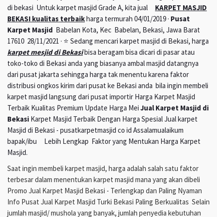
di bekasi Untuk karpet masjid Grade A, kita jual
KARPET MASJID
BEKASI kualitas terbaik
harga termurah 04/01/2019 ·
Pusat
Karpet Masjid
Babelan Kota, Kec Babelan, Bekasi, Jawa Barat
17610 28/11/2021 · ⭐ Sedang mencari karpet masjid di Bekasi, harga
karpet mesjid di Bekasi
bisa beragam bisa dicari di pasar atau
toko-toko di Bekasi anda yang biasanya ambal masjid datangnya
dari pusat jakarta sehingga harga tak menentu karena faktor
distribusi ongkos kirim dari pusat ke Bekasi anda bila ingin membeli
karpet masjid langsung dari pusat importir Harga Karpet Masjid
Terbaik Kualitas Premium Update Harga Mei
Jual Karpet Masjid di
Bekasi
Karpet Masjid Terbaik Dengan Harga Spesial Jual karpet
Masjid di Bekasi - pusatkarpetmasjid co id Assalamualaikum
bapak/ibu Lebih Lengkap Faktor yang Mentukan Harga Karpet
Masjid.
Saat ingin membeli karpet masjid, harga adalah salah satu faktor
terbesar dalam menentukan karpet masjid mana yang akan dibeli
Promo Jual Karpet Masjid Bekasi - Terlengkap dan Paling Nyaman
Info Pusat Jual Karpet Masjid Turki Bekasi Paling Berkualitas Selain
jumlah masjid/ mushola yang banyak, jumlah penyedia kebutuhan