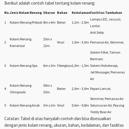
Berikut adalah contoh tabel tentang kolam renang:
No.
Jenis Kolam Renang
Ukuran
Bahan
Kedalaman
Fasilitas Tambahan
Lampu LED, Jacuzzi,
1
Kolam Renang Pribadi
8m x 4m
Beton
1,2m - 2,0m
Lantai
Anti Selip
Kolam Renang
25m x
2
Vinyl
1,0m - 3,0m
Pemanas Air, Skimmer,
Komersial
12m
Sistem Filter, Taman
Bermain
3
Kolam Renang Spa
6m x 3m
Fiberglass
1,0m - 1,5m
Sistem Hidroterapi,
Jet Massager, Pemanas
Air
Kolam Renang
50m x
4
Beton
2,0m - 3,0m
Papan Loncat,
Olimpiade
25m
Skimmer, Pemanas Air
5
Kolam Renang Anak
3m x 2m
Vinyl
0,6m - 0,8m
Seluncuran Air, Payung
Teddy Bear Air
Catatan: Tabel di atas hanyalah contoh dan bisa disesuaikan
dengan jenis kolam renang, ukuran, bahan, kedalaman, dan fasilitas