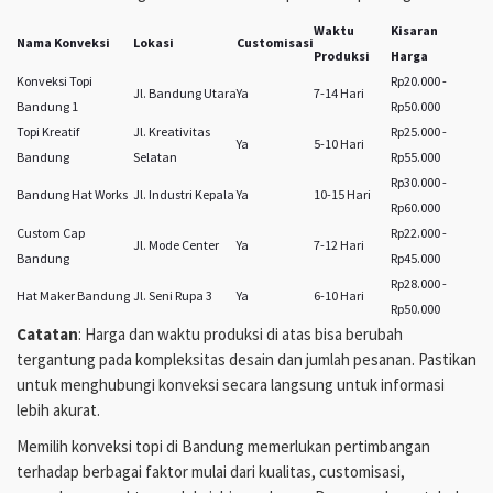
Waktu
Kisaran
Nama Konveksi
Lokasi
Customisasi
Produksi
Harga
Konveksi Topi
Rp20.000 -
Jl. Bandung Utara
Ya
7-14 Hari
Bandung 1
Rp50.000
Topi Kreatif
Jl. Kreativitas
Rp25.000 -
Ya
5-10 Hari
Bandung
Selatan
Rp55.000
Rp30.000 -
Bandung Hat Works
Jl. Industri Kepala
Ya
10-15 Hari
Rp60.000
Custom Cap
Rp22.000 -
Jl. Mode Center
Ya
7-12 Hari
Bandung
Rp45.000
Rp28.000 -
Hat Maker Bandung
Jl. Seni Rupa 3
Ya
6-10 Hari
Rp50.000
Catatan
: Harga dan waktu produksi di atas bisa berubah
tergantung pada kompleksitas desain dan jumlah pesanan. Pastikan
untuk menghubungi konveksi secara langsung untuk informasi
lebih akurat.
Memilih konveksi topi di Bandung memerlukan pertimbangan
terhadap berbagai faktor mulai dari kualitas, customisasi,