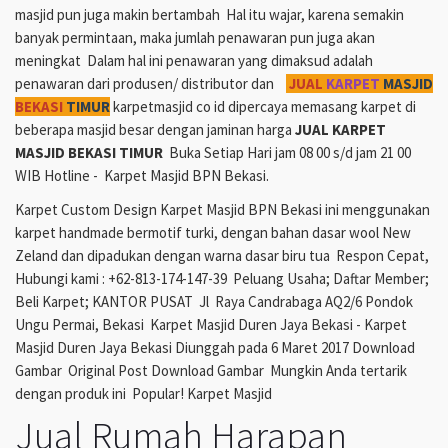
masjid pun juga makin bertambah Hal itu wajar, karena semakin
banyak permintaan, maka jumlah penawaran pun juga akan
meningkat Dalam hal ini penawaran yang dimaksud adalah
penawaran dari produsen/ distributor dan
JUAL
KARPET
MASJID
BEKASI
TIMUR
karpetmasjid co id dipercaya memasang karpet di
beberapa masjid besar dengan jaminan harga
JUAL KARPET
MASJID BEKASI TIMUR
Buka Setiap Hari jam 08 00 s/d jam 21 00
WIB Hotline - Karpet Masjid BPN Bekasi.
Karpet Custom Design Karpet Masjid BPN Bekasi ini menggunakan
karpet handmade bermotif turki, dengan bahan dasar wool New
Zeland dan dipadukan dengan warna dasar biru tua Respon Cepat,
Hubungi kami : +62-813-174-147-39 Peluang Usaha; Daftar Member;
Beli Karpet; KANTOR PUSAT Jl Raya Candrabaga AQ2/6 Pondok
Ungu Permai, Bekasi Karpet Masjid Duren Jaya Bekasi - Karpet
Masjid Duren Jaya Bekasi Diunggah pada 6 Maret 2017 Download
Gambar Original Post Download Gambar Mungkin Anda tertarik
dengan produk ini Popular! Karpet Masjid
Jual Rumah Harapan