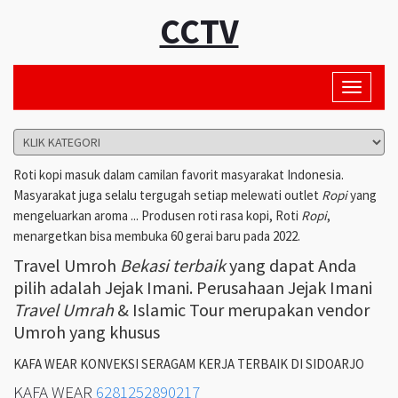
CCTV
Toggle
navigati
Roti kopi masuk dalam camilan favorit masyarakat Indonesia.
Masyarakat juga selalu tergugah setiap melewati outlet
Ropi
yang
mengeluarkan aroma ... Produsen roti rasa kopi, Roti
Ropi
,
menargetkan bisa membuka 60 gerai baru pada 2022.
Travel Umroh
Bekasi terbaik
yang dapat Anda
pilih adalah Jejak Imani. Perusahaan Jejak Imani
Travel Umrah
& Islamic Tour merupakan vendor
Umroh yang khusus
KAFA WEAR KONVEKSI SERAGAM KERJA TERBAIK DI SIDOARJO
KAFA WEAR
6281252890217