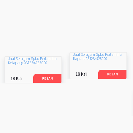
Jual Seragam Spbu Pertamina
Kapuas 081284928000
Jual Seragam Spbu Pertamina
Ketapang 0812 8492 8000
18 Kali
PESAN
18 Kali
PESAN