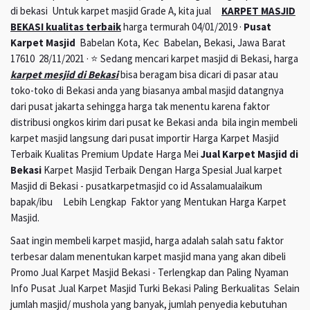
di bekasi Untuk karpet masjid Grade A, kita jual
KARPET MASJID
BEKASI kualitas terbaik
harga termurah 04/01/2019 ·
Pusat
Karpet Masjid
Babelan Kota, Kec Babelan, Bekasi, Jawa Barat
17610 28/11/2021 · ⭐ Sedang mencari karpet masjid di Bekasi, harga
karpet mesjid di Bekasi
bisa beragam bisa dicari di pasar atau
toko-toko di Bekasi anda yang biasanya ambal masjid datangnya
dari pusat jakarta sehingga harga tak menentu karena faktor
distribusi ongkos kirim dari pusat ke Bekasi anda bila ingin membeli
karpet masjid langsung dari pusat importir Harga Karpet Masjid
Terbaik Kualitas Premium Update Harga Mei
Jual Karpet Masjid di
Bekasi
Karpet Masjid Terbaik Dengan Harga Spesial Jual karpet
Masjid di Bekasi - pusatkarpetmasjid co id Assalamualaikum
bapak/ibu Lebih Lengkap Faktor yang Mentukan Harga Karpet
Masjid.
Saat ingin membeli karpet masjid, harga adalah salah satu faktor
terbesar dalam menentukan karpet masjid mana yang akan dibeli
Promo Jual Karpet Masjid Bekasi - Terlengkap dan Paling Nyaman
Info Pusat Jual Karpet Masjid Turki Bekasi Paling Berkualitas Selain
jumlah masjid/ mushola yang banyak, jumlah penyedia kebutuhan