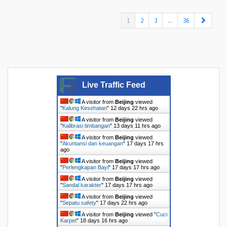
(current)
1
2
3
...
36
Live Traffic Feed
A visitor from
Beijing
viewed
"
Kalung Kesehatan
"
12 days 22 hrs ago
A visitor from
Beijing
viewed
"
Kalibrasi timbangan
"
13 days 11 hrs ago
A visitor from
Beijing
viewed
"
Akuntansi dan keuangan
"
17 days 17 hrs
ago
A visitor from
Beijing
viewed
"
Perlengkapan Bayi
"
17 days 17 hrs ago
A visitor from
Beijing
viewed
"
Sandal karakter
"
17 days 17 hrs ago
A visitor from
Beijing
viewed
"
Sepatu safety
"
17 days 22 hrs ago
A visitor from
Beijing
viewed "
Cuci
Karpet
"
18 days 16 hrs ago