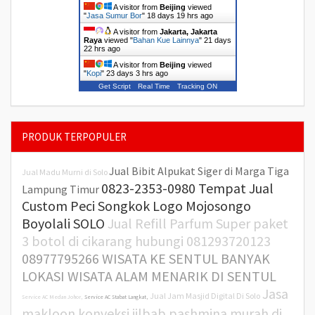
A visitor from
Beijing
viewed
"
Jasa Sumur Bor
"
18 days 19 hrs ago
A visitor from
Jakarta, Jakarta
Raya
viewed "
Bahan Kue Lainnya
"
21 days
22 hrs ago
A visitor from
Beijing
viewed
"
Kopi
"
23 days 3 hrs ago
Get Script
Real Time
Tracking ON
PRODUK TERPOPULER
Jual Bibit Alpukat Siger di Marga Tiga
Jual Madu Murni di Solo
0823-2353-0980 Tempat Jual
Lampung Timur
Custom Peci Songkok Logo Mojosongo
Boyolali SOLO
Jual Refill Parfum Super paket
3 botol di cikarang hubungi 081293720123
08977795266 WISATA KE SENTUL BANYAK
LOKASI WISATA ALAM MENARIK DI SENTUL
Jasa
Jual Jam Masjid Digital Di Solo
Service AC Medan Johor,
Service AC Stabat Langkat,
makloon konveksi jilbab pashmina murah di