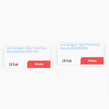
Jual Seragam Spbu Pertamina
Kapuas 081284928000
Jual Seragam Spbu Pertamina
Ketapang 0812 8492 8000
18 Kali
PESAN
18 Kali
PESAN