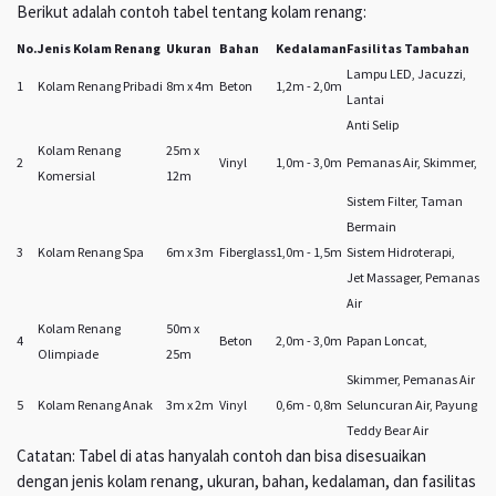
Berikut adalah contoh tabel tentang kolam renang:
No.
Jenis Kolam Renang
Ukuran
Bahan
Kedalaman
Fasilitas Tambahan
Lampu LED, Jacuzzi,
1
Kolam Renang Pribadi
8m x 4m
Beton
1,2m - 2,0m
Lantai
Anti Selip
Kolam Renang
25m x
2
Vinyl
1,0m - 3,0m
Pemanas Air, Skimmer,
Komersial
12m
Sistem Filter, Taman
Bermain
3
Kolam Renang Spa
6m x 3m
Fiberglass
1,0m - 1,5m
Sistem Hidroterapi,
Jet Massager, Pemanas
Air
Kolam Renang
50m x
4
Beton
2,0m - 3,0m
Papan Loncat,
Olimpiade
25m
Skimmer, Pemanas Air
5
Kolam Renang Anak
3m x 2m
Vinyl
0,6m - 0,8m
Seluncuran Air, Payung
Teddy Bear Air
Catatan: Tabel di atas hanyalah contoh dan bisa disesuaikan
dengan jenis kolam renang, ukuran, bahan, kedalaman, dan fasilitas