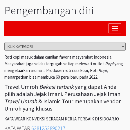
Pengembangan diri
Toggle
navigati
Roti kopi masuk dalam camilan favorit masyarakat Indonesia.
Masyarakat juga selalu tergugah setiap melewati outlet
Ropi
yang
mengeluarkan aroma ... Produsen roti rasa kopi, Roti
Ropi
,
menargetkan bisa membuka 60 gerai baru pada 2022.
Travel Umroh
Bekasi terbaik
yang dapat Anda
pilih adalah Jejak Imani. Perusahaan Jejak Imani
Travel Umrah
& Islamic Tour merupakan vendor
Umroh yang khusus
KAFA WEAR KONVEKSI SERAGAM KERJA TERBAIK DI SIDOARJO
KAFA WEAR
6281252890217