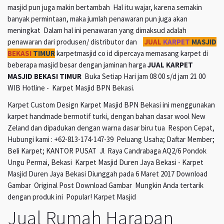
masjid pun juga makin bertambah Hal itu wajar, karena semakin
banyak permintaan, maka jumlah penawaran pun juga akan
meningkat Dalam hal ini penawaran yang dimaksud adalah
penawaran dari produsen/ distributor dan
JUAL
KARPET
MASJID
BEKASI
TIMUR
karpetmasjid co id dipercaya memasang karpet di
beberapa masjid besar dengan jaminan harga
JUAL KARPET
MASJID BEKASI TIMUR
Buka Setiap Hari jam 08 00 s/d jam 21 00
WIB Hotline - Karpet Masjid BPN Bekasi.
Karpet Custom Design Karpet Masjid BPN Bekasi ini menggunakan
karpet handmade bermotif turki, dengan bahan dasar wool New
Zeland dan dipadukan dengan warna dasar biru tua Respon Cepat,
Hubungi kami : +62-813-174-147-39 Peluang Usaha; Daftar Member;
Beli Karpet; KANTOR PUSAT Jl Raya Candrabaga AQ2/6 Pondok
Ungu Permai, Bekasi Karpet Masjid Duren Jaya Bekasi - Karpet
Masjid Duren Jaya Bekasi Diunggah pada 6 Maret 2017 Download
Gambar Original Post Download Gambar Mungkin Anda tertarik
dengan produk ini Popular! Karpet Masjid
Jual Rumah Harapan