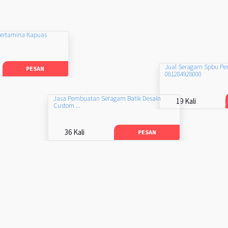
Pertamina Kapuas
Jual Seragam Spbu Pe
PESAN
081284928000
Jasa Pembuatan Seragam Batik Desain
19 Kali
Custom ...
36 Kali
PESAN