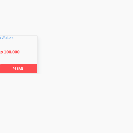
u Waiters
p 100.000
PESAN