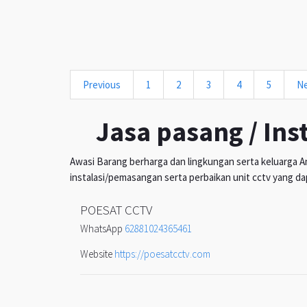
Previous
1
2
3
4
5
N
Jasa pasang / Ins
Awasi Barang berharga dan lingkungan serta keluarga An
instalasi/pemasangan serta perbaikan unit cctv yang da
POESAT CCTV
WhatsApp
62881024365461
Website
https://poesatcctv.com