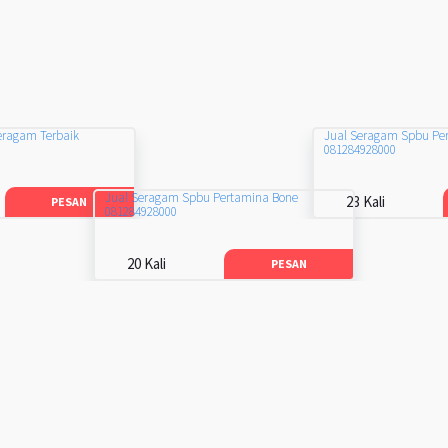
eragam Terbaik
Jual Seragam Spbu Pe
081284928000
Jual Seragam Spbu Pertamina Bone
23 Kali
PESAN
081284928000
20 Kali
PESAN