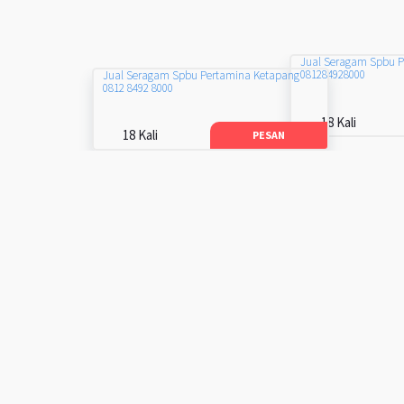
Jual Seragam Spbu 
081284928000
Jual Seragam Spbu Pertamina Ketapang
0812 8492 8000
18 Kali
18 Kali
PESAN