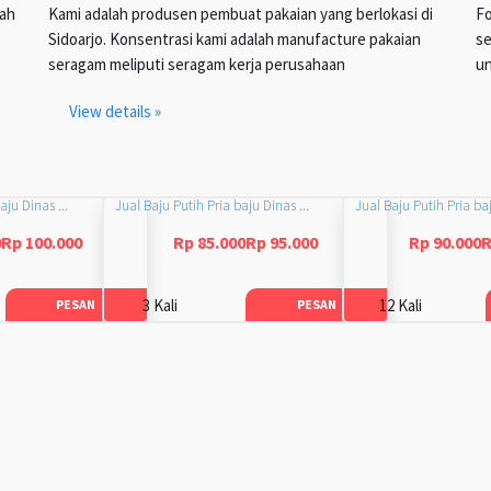
lah
Kami adalah produsen pembuat pakaian yang berlokasi di
Fo
Sidoarjo. Konsentrasi kami adalah manufacture pakaian
se
seragam meliputi seragam kerja perusahaan
un
View details »
aju Dinas ...
Jual Baju Putih Pria baju Dinas ...
Jual Baju Putih Pria baj
0Rp 100.000
Rp 85.000Rp 95.000
Rp 90.000R
3 Kali
12 Kali
PESAN
PESAN