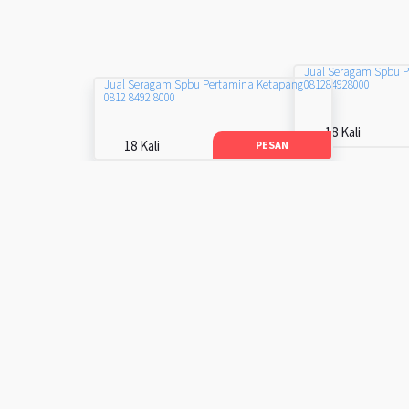
Jual Seragam Spbu 
081284928000
Jual Seragam Spbu Pertamina Ketapang
0812 8492 8000
18 Kali
18 Kali
PESAN