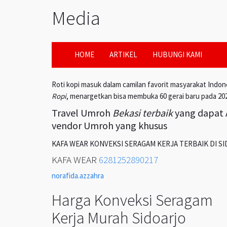
Media
HOME
ARTIKEL
HUBUNGI KAMI
Roti kopi masuk dalam camilan favorit masyarakat Indon
Ropi
, menargetkan bisa membuka 60 gerai baru pada 20
Travel Umroh
Bekasi terbaik
yang dapat A
vendor Umroh yang khusus
KAFA WEAR KONVEKSI SERAGAM KERJA TERBAIK DI S
KAFA WEAR
6281252890217
norafida.azzahra
Harga Konveksi Seragam
Kerja Murah Sidoarjo