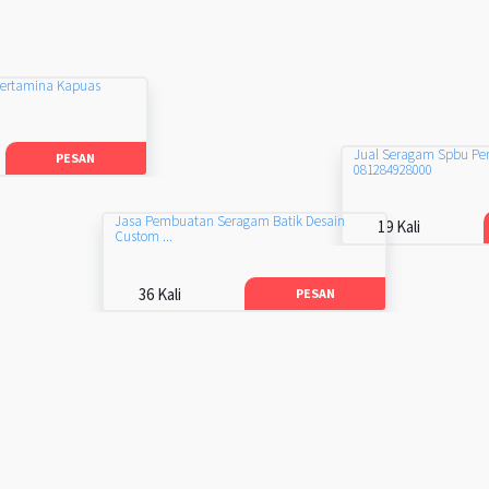
Pertamina Kapuas
Jual Seragam Spbu Pe
PESAN
081284928000
Jasa Pembuatan Seragam Batik Desain
19 Kali
Custom ...
36 Kali
PESAN