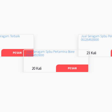
eragam Terbaik
Jual Seragam Spbu Pe
081284928000
Jual Seragam Spbu Pertamina Bone
23 Kali
PESAN
081284928000
20 Kali
PESAN