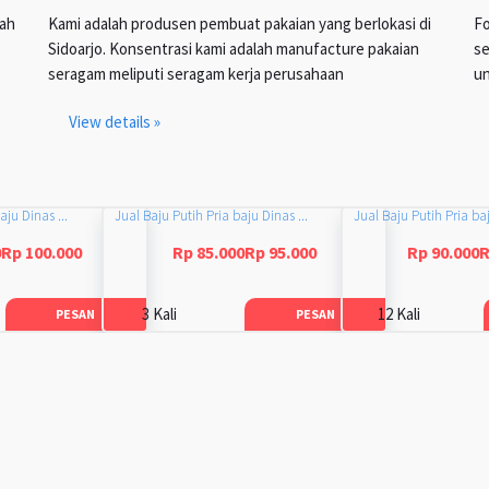
lah
Kami adalah produsen pembuat pakaian yang berlokasi di
Fo
Sidoarjo. Konsentrasi kami adalah manufacture pakaian
se
seragam meliputi seragam kerja perusahaan
un
View details »
aju Dinas ...
Jual Baju Putih Pria baju Dinas ...
Jual Baju Putih Pria baj
0Rp 100.000
Rp 85.000Rp 95.000
Rp 90.000R
3 Kali
12 Kali
PESAN
PESAN