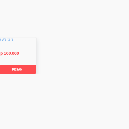
u Waiters
p 100.000
PESAN