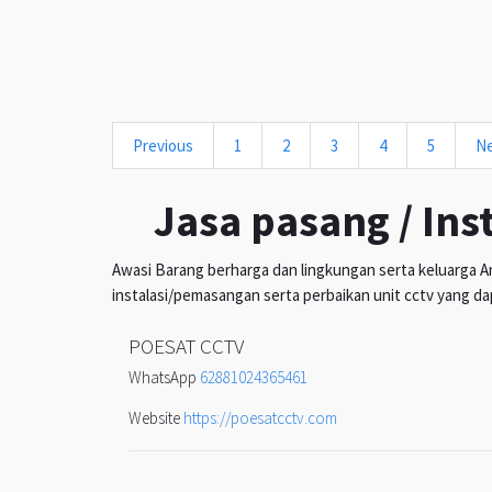
Previous
1
2
3
4
5
N
Jasa pasang / Ins
Awasi Barang berharga dan lingkungan serta keluarga An
instalasi/pemasangan serta perbaikan unit cctv yang da
POESAT CCTV
WhatsApp
62881024365461
Website
https://poesatcctv.com