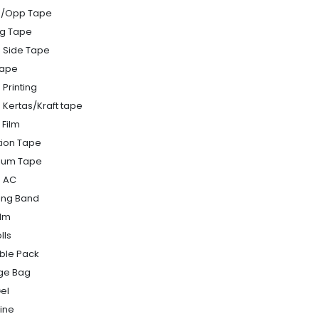
n/Opp Tape
g Tape
 Side Tape
Tape
Printing
 Kertas/Kraft tape
 Film
tion Tape
ium Tape
 AC
ing Band
ilm
lls
bble Pack
ge Bag
Gel
line