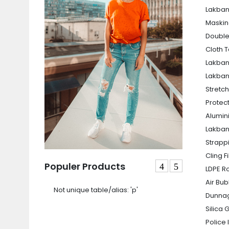
Lakba
Maskin
Double
Cloth 
Lakban 
Lakban
Stretch
Protec
Alumin
Lakban
Strapp
Cling F
Populer Products
LDPE Ro
Air Bu
Not unique table/alias: 'p'
Dunna
Silica 
Police 