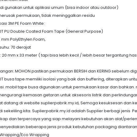
s di gunakan untuk aplikasi umum (bisa indoor atau outdoor)
merusak permukaan, tidak meninggalkan residu
ikasi 3M PE Foam White:
0T PU Double Coated Foam Tape (General Purpose)
 1 mm PolyEthylen Foam,
suhu: 70 derajat
 20 mm x 33 meter ( tapi bisa lebih kecil / lebih besar tergantung has
ngan: MOHON pastikan permukaan BERSIH dan KERING sebelum digun
T busa tape memiliki isolasi yang baik dan buffering, diterapkan untu
si. mobil tape busa digunakan untuk permukaan kasar dan bahkan. m
mengurangi kemasan getaran untuk aksesoris listrik dan perlindungan
t datang di website suplierpabrik.my.id, Semoga kesuksesan dan ke
di sekeliling kita. Suplierpabrik.my.id adalah Supplier berbagi jenis
gkap dan terpercaya yang siap melayani kebutuhan akan alat/perle
enyediakan beberapa jenis produk kebutuhan packaging diantaran
k Wrapping/Eco Wrapping