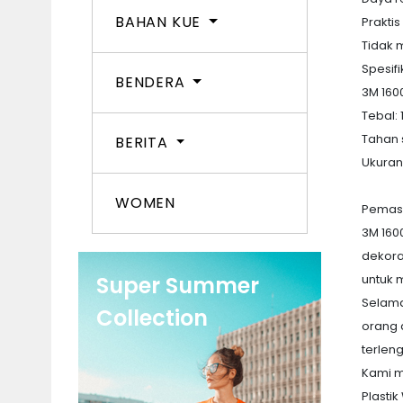
BAHAN KUE
Prakti
Tidak 
Spesif
BENDERA
3M 160
Tebal:
Tahan 
BERITA
Ukuran:
WOMEN
Pemasa
3M 1600
dekora
Super Summer
untuk 
Selama
Collection
orang 
terlen
Kami m
Plasti