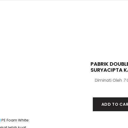
PABRIK DOUBL
SURYACIPTA 
Diminati Oleh
7
ADD TO CA
M
PE Foam White:
kat lebih kuat