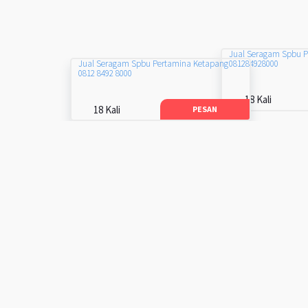
Jual Seragam Spbu 
081284928000
Jual Seragam Spbu Pertamina Ketapang
0812 8492 8000
18 Kali
18 Kali
PESAN