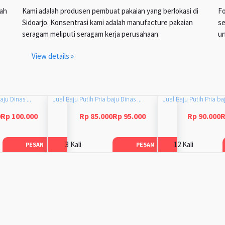
lah
Kami adalah produsen pembuat pakaian yang berlokasi di
Fo
Sidoarjo. Konsentrasi kami adalah manufacture pakaian
se
seragam meliputi seragam kerja perusahaan
un
View details »
aju Dinas ...
Jual Baju Putih Pria baju Dinas ...
Jual Baju Putih Pria baj
0Rp 100.000
Rp 85.000Rp 95.000
Rp 90.000R
3 Kali
12 Kali
PESAN
PESAN