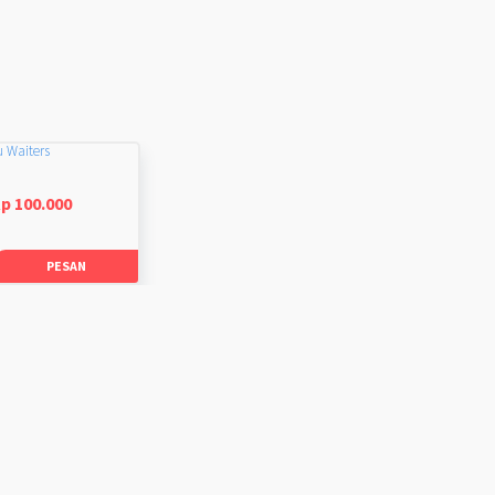
u Waiters
p 100.000
PESAN