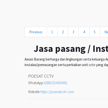
Previous
1
2
3
4
5
N
Jasa pasang / Ins
Awasi Barang berharga dan lingkungan serta keluarga An
instalasi/pemasangan serta perbaikan unit cctv yang da
POESAT CCTV
WhatsApp
62881024365461
Website
https://poesatcctv.com