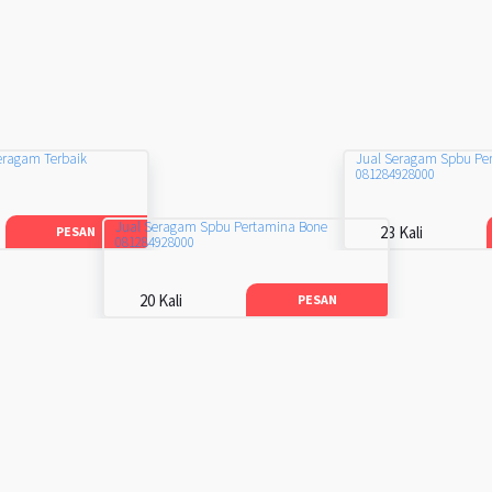
eragam Terbaik
Jual Seragam Spbu Pe
081284928000
Jual Seragam Spbu Pertamina Bone
23 Kali
PESAN
081284928000
20 Kali
PESAN