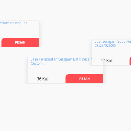
Pertamina Kapuas
Jual Seragam Spbu Pe
PESAN
081284928000
Jasa Pembuatan Seragam Batik Desain
19 Kali
Custom ...
36 Kali
PESAN