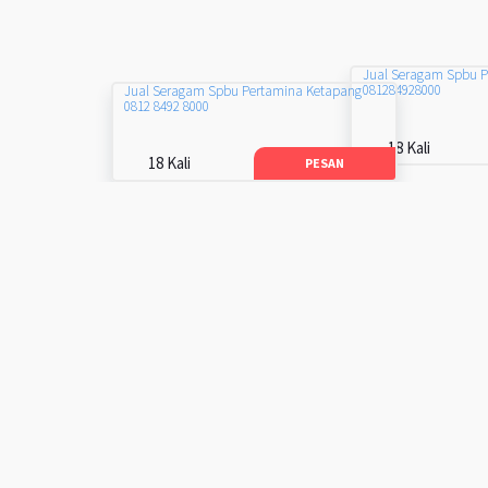
Jual Seragam Spbu 
081284928000
Jual Seragam Spbu Pertamina Ketapang
0812 8492 8000
18 Kali
18 Kali
PESAN