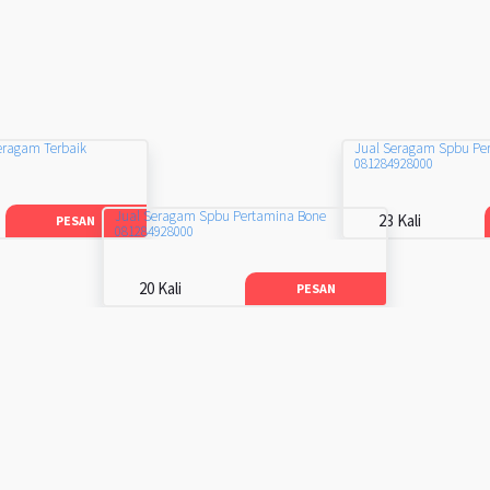
eragam Terbaik
Jual Seragam Spbu Pe
081284928000
Jual Seragam Spbu Pertamina Bone
23 Kali
PESAN
081284928000
20 Kali
PESAN