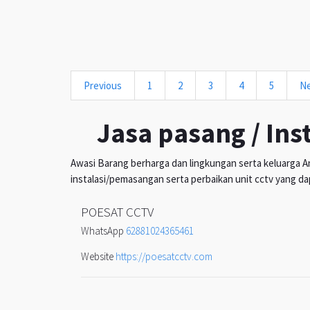
Previous
1
2
3
4
5
N
Jasa pasang / Ins
Awasi Barang berharga dan lingkungan serta keluarga An
instalasi/pemasangan serta perbaikan unit cctv yang da
POESAT CCTV
WhatsApp
62881024365461
Website
https://poesatcctv.com