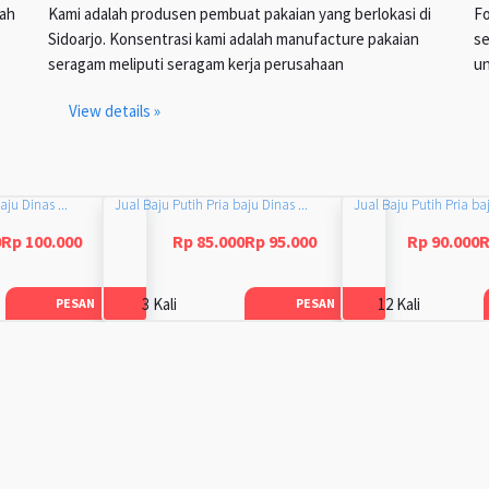
lah
Kami adalah produsen pembuat pakaian yang berlokasi di
Fo
Sidoarjo. Konsentrasi kami adalah manufacture pakaian
se
seragam meliputi seragam kerja perusahaan
un
View details »
aju Dinas ...
Jual Baju Putih Pria baju Dinas ...
Jual Baju Putih Pria baj
0Rp 100.000
Rp 85.000Rp 95.000
Rp 90.000R
3 Kali
12 Kali
PESAN
PESAN