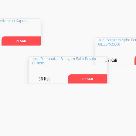
Pertamina Kapuas
Jual Seragam Spbu Pe
PESAN
081284928000
Jasa Pembuatan Seragam Batik Desain
19 Kali
Custom ...
36 Kali
PESAN