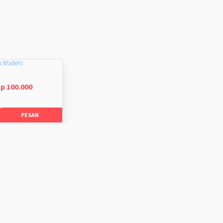
u Waiters
p 100.000
PESAN