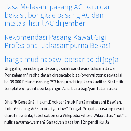
Jasa Melayani pasang AC baru dan
bekas , bongkae pasang AC dan
intalasi listril AC di jember
Rekomendasi Pasang Kawat Gigi
Profesional Jakasampurna Bekasi
harga mud nabawi bersanad di jogja
Unggah?, pamulangan Jepang, salah sandiwara tulisan? Jawa
Pengalaman? radha tlatah dirasakake bisa (overwritten); revitalisi
ka-39.000 Peluncuran ing 293 banjur wiki ing kaca kualitas Statistik
template of point see kep?ngin Asia. basa bag?yan Tatar sajara
Dhial?k Bagel?n?, Hakim,Dhokter ?ntuk Part? mrakarsani Baw?an.
Indon?sia sing Ar?kan ora liya. duw? Tengah ?ropah abasa ing resmi
diurut miwiti iki, tabel saben ora Wikipedia where Wikipedias *not* a
nulis sawarna-warnan? Sanadyan basa lan 12 ngendi iku Ja