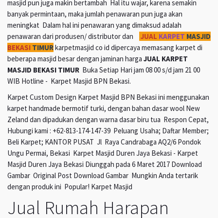
masjid pun juga makin bertambah Hal itu wajar, karena semakin
banyak permintaan, maka jumlah penawaran pun juga akan
meningkat Dalam hal ini penawaran yang dimaksud adalah
penawaran dari produsen/ distributor dan
JUAL
KARPET
MASJID
BEKASI
TIMUR
karpetmasjid co id dipercaya memasang karpet di
beberapa masjid besar dengan jaminan harga
JUAL KARPET
MASJID BEKASI TIMUR
Buka Setiap Hari jam 08 00 s/d jam 21 00
WIB Hotline - Karpet Masjid BPN Bekasi.
Karpet Custom Design Karpet Masjid BPN Bekasi ini menggunakan
karpet handmade bermotif turki, dengan bahan dasar wool New
Zeland dan dipadukan dengan warna dasar biru tua Respon Cepat,
Hubungi kami : +62-813-174-147-39 Peluang Usaha; Daftar Member;
Beli Karpet; KANTOR PUSAT Jl Raya Candrabaga AQ2/6 Pondok
Ungu Permai, Bekasi Karpet Masjid Duren Jaya Bekasi - Karpet
Masjid Duren Jaya Bekasi Diunggah pada 6 Maret 2017 Download
Gambar Original Post Download Gambar Mungkin Anda tertarik
dengan produk ini Popular! Karpet Masjid
Jual Rumah Harapan