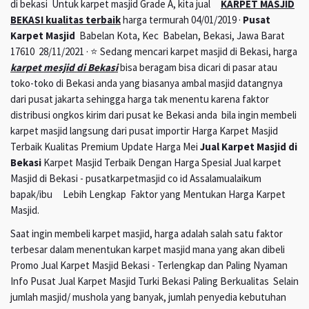
di bekasi Untuk karpet masjid Grade A, kita jual
KARPET MASJID
BEKASI kualitas terbaik
harga termurah 04/01/2019 ·
Pusat
Karpet Masjid
Babelan Kota, Kec Babelan, Bekasi, Jawa Barat
17610 28/11/2021 · ⭐ Sedang mencari karpet masjid di Bekasi, harga
karpet mesjid di Bekasi
bisa beragam bisa dicari di pasar atau
toko-toko di Bekasi anda yang biasanya ambal masjid datangnya
dari pusat jakarta sehingga harga tak menentu karena faktor
distribusi ongkos kirim dari pusat ke Bekasi anda bila ingin membeli
karpet masjid langsung dari pusat importir Harga Karpet Masjid
Terbaik Kualitas Premium Update Harga Mei
Jual Karpet Masjid di
Bekasi
Karpet Masjid Terbaik Dengan Harga Spesial Jual karpet
Masjid di Bekasi - pusatkarpetmasjid co id Assalamualaikum
bapak/ibu Lebih Lengkap Faktor yang Mentukan Harga Karpet
Masjid.
Saat ingin membeli karpet masjid, harga adalah salah satu faktor
terbesar dalam menentukan karpet masjid mana yang akan dibeli
Promo Jual Karpet Masjid Bekasi - Terlengkap dan Paling Nyaman
Info Pusat Jual Karpet Masjid Turki Bekasi Paling Berkualitas Selain
jumlah masjid/ mushola yang banyak, jumlah penyedia kebutuhan