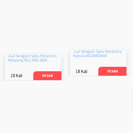
Jual Seragam Spbu Pertamina
Kapuas 081284928000
Jual Seragam Spbu Pertamina
Ketapang 0812 8492 8000
18 Kali
PESAN
18 Kali
PESAN