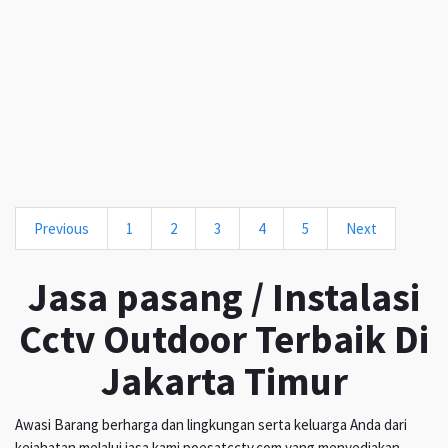
Previous
1
2
3
4
5
Next
Jasa pasang / Instalasi
Cctv Outdoor Terbaik Di
Jakarta Timur
Awasi Barang berharga dan lingkungan serta keluarga Anda dari
kejahatan melalui jasa kami poesatcctv.com yang menyediakan