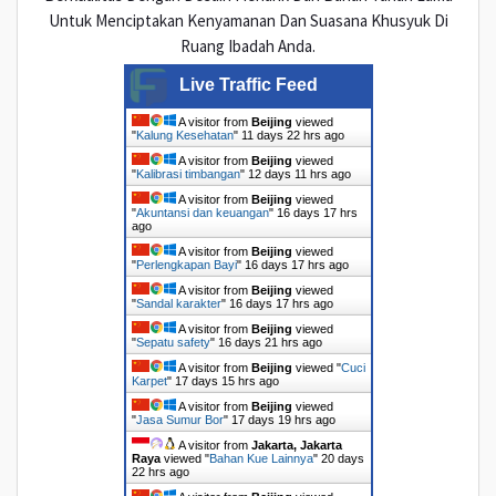
Untuk Menciptakan Kenyamanan Dan Suasana Khusyuk Di
Ruang Ibadah Anda.
Live Traffic Feed
A visitor from
Beijing
viewed
"
Kalung Kesehatan
"
11 days 22 hrs ago
A visitor from
Beijing
viewed
"
Kalibrasi timbangan
"
12 days 11 hrs ago
A visitor from
Beijing
viewed
"
Akuntansi dan keuangan
"
16 days 17 hrs
ago
A visitor from
Beijing
viewed
"
Perlengkapan Bayi
"
16 days 17 hrs ago
A visitor from
Beijing
viewed
"
Sandal karakter
"
16 days 17 hrs ago
A visitor from
Beijing
viewed
"
Sepatu safety
"
16 days 21 hrs ago
A visitor from
Beijing
viewed "
Cuci
Karpet
"
17 days 15 hrs ago
A visitor from
Beijing
viewed
"
Jasa Sumur Bor
"
17 days 19 hrs ago
A visitor from
Jakarta, Jakarta
Raya
viewed "
Bahan Kue Lainnya
"
20 days
22 hrs ago