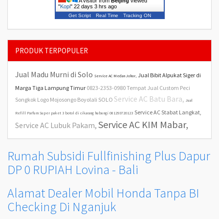
A visitor from
Beijing
viewed
"
Kopi
"
22 days 3 hrs ago
Get Script
Real Time
Tracking ON
PRODUK TERPOPULER
Jual Madu Murni di Solo
Jual Bibit Alpukat Siger di
Service AC Medan Johor,
Marga Tiga Lampung Timur
0823-2353-0980 Tempat Jual Custom Peci
Service AC Batu Bara,
Songkok Logo Mojosongo Boyolali SOLO
Jual
Service AC Stabat Langkat,
Refill Parfum Super paket 3 botol di cikarang hubungi 081293720123
Service AC KIM Mabar,
Service AC Lubuk Pakam,
Rumah Subsidi Fullfinishing Plus Dapur
DP 0 RUPIAH Lovina - Bali
Alamat Dealer Mobil Honda Tanpa BI
Checking Di Nganjuk