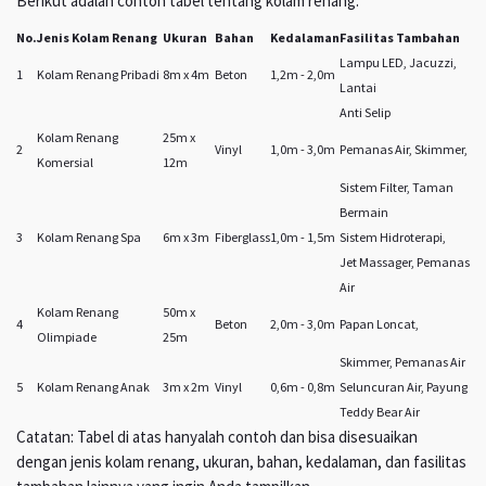
Berikut adalah contoh tabel tentang kolam renang:
No.
Jenis Kolam Renang
Ukuran
Bahan
Kedalaman
Fasilitas Tambahan
Lampu LED, Jacuzzi,
1
Kolam Renang Pribadi
8m x 4m
Beton
1,2m - 2,0m
Lantai
Anti Selip
Kolam Renang
25m x
2
Vinyl
1,0m - 3,0m
Pemanas Air, Skimmer,
Komersial
12m
Sistem Filter, Taman
Bermain
3
Kolam Renang Spa
6m x 3m
Fiberglass
1,0m - 1,5m
Sistem Hidroterapi,
Jet Massager, Pemanas
Air
Kolam Renang
50m x
4
Beton
2,0m - 3,0m
Papan Loncat,
Olimpiade
25m
Skimmer, Pemanas Air
5
Kolam Renang Anak
3m x 2m
Vinyl
0,6m - 0,8m
Seluncuran Air, Payung
Teddy Bear Air
Catatan: Tabel di atas hanyalah contoh dan bisa disesuaikan
dengan jenis kolam renang, ukuran, bahan, kedalaman, dan fasilitas