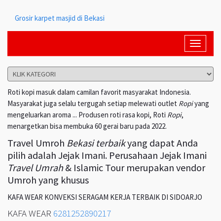
Grosir karpet masjid di Bekasi
Toggle
navigati
Roti kopi masuk dalam camilan favorit masyarakat Indonesia.
Masyarakat juga selalu tergugah setiap melewati outlet
Ropi
yang
mengeluarkan aroma ... Produsen roti rasa kopi, Roti
Ropi
,
menargetkan bisa membuka 60 gerai baru pada 2022.
Travel Umroh
Bekasi terbaik
yang dapat Anda
pilih adalah Jejak Imani. Perusahaan Jejak Imani
Travel Umrah
& Islamic Tour merupakan vendor
Umroh yang khusus
KAFA WEAR KONVEKSI SERAGAM KERJA TERBAIK DI SIDOARJO
KAFA WEAR
6281252890217