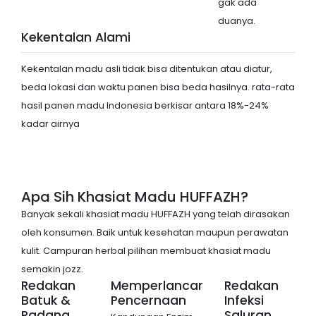
gak ada
duanya.
Kekentalan Alami
Kekentalan madu asli tidak bisa ditentukan atau diatur,
beda lokasi dan waktu panen bisa beda hasilnya. rata-rata
hasil panen madu Indonesia berkisar antara 18%-24%
kadar airnya
Apa Sih Khasiat Madu HUFFAZH?
Banyak sekali khasiat madu HUFFAZH yang telah dirasakan
oleh konsumen. Baik untuk kesehatan maupun perawatan
kulit. Campuran herbal pilihan membuat khasiat madu
semakin jozz.
Redakan
Memperlancar
Redakan
Batuk &
Pencernaan
Infeksi
Radang
Saluran