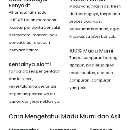
Penyakit
Madu yang masih asli fresh
Alhamdulillah madu
dari sarangnya, tanpa ada
HUFFAZH telah membantu
proses pabrikasi,
ratusan penderita penyakit
penurunan kadar air, agar
bermacam-macam, baik
khasiatnya lebih banyak.
penyakit luar maupun
penyakit dalam.
100% Madu Murni
Tanpa campuran barang
Kentalnya Alami
apapun, baik sirup gula,
Tanpa proses pengentalan
madu buatan, ataupun
dan lain-lain,
campuran-campuran
kekentalannya berfariasi
yang lain.
tergantung lokasi, waktu
panen dan jenis nektarnya.
Cara Mengetahui Madu Murni dan Asli