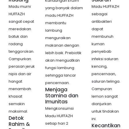
Kandungan Enzim
Madu murni
Madu HUFFAZH
yang banyak dalam
HUFFAZH
sebagai
madu HUFFAZH
sangat cepat
antibakteri
membantu
meredakan
dapat
lambung
batuk dan
membunuh
menguraikan
radang
kuman
makanan dengan
tenggorokan.
penyebab
lebih baik. Prebiotik
Campurkan
infeksi saluran
akan menguatkan
perasan jeruk
kencing,
fungsi lambung
nipis dan air
pencernaan,
sehingga lancar
hangat
saluran telinga.
pencernaan.
menambah
Menjaga
Campuran
Stamina dan
khasiat
lemon sangat
Imunitas
semakin
dianjurkan
Mengkonsumsi
maksimal.
untuk tindakan
Madu HUFFAZH
Detok
ini.
Rahim &
setiap hari 2
Kecantikan