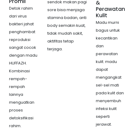
Promil
sendok makan pagi
&
Detok rahim
Perawatan
sore bisa menjaga
Kulit
dari virus
stamina badan, anti
Madu murni
bakteri jahat
body semakin kuat,
bagus untuk
penghambat
tidak mudah sakit,
kecantikan
reproduksi
aktifitas tetap
dan
sangat cocok
terjaga.
perawatan
dengan madu
kulit. madu
HUFFAZH.
dapat
Kombinasi
mengangkat
rempah-
sel-sel mati
rempah
pada kulit dan
lainnya
menyembuh
menguatkan
infeksi kulit
proses
seperti
detoksifikasi
jerawat.
rahim.