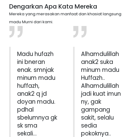
Dengarkan Apa Kata Mereka
Mereka yang merasakan manfaat dan khasiat langsung
madu Murni dari kami.
Madu hufazh
Alhamdulillah
ini bneran
anak2 suka
enak. smnjak
minum madu
minum madu
Huffazh..
huffazh,
Alhamdulillah
anak2 q jd
jadi kuat imun
doyan madu.
ny, gak
pdhal
gampang
sbelumnya gk
sakit, selalu
sk sma
sedia
sekali...
pokoknya..