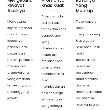
Mengetahui
Aromanya
Rasanya
Riwayat
Khas Kuat
Yang
Asalnya
Mantap
Aroma madu
Mengetahui
Tidak seperti
asli itu kuat,
kapan dipanen
madu
tajam dan khas
dan dimana
campuran sirup
banget, gas
lokasinya
(rasa gulali),
yang
panen. Para
rasa madu asli
dikeluarkan dari
petani dan
lebih
madu asli
pelaku produksi
berkarakter,
memberikan
merupakan
lebih fresh,
aroma yang
orang-orang
perpaduan
membuat kita
yang amanah,
antara aroma
bisa
terpercaya dan
dan rasa
membadakan
bertanggung
membuat madu
nektar bunga
jawab.
asli memiliki
satu dengan
rasa yang unik
yang lainnya.