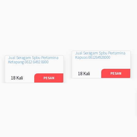
Jual Seragam Spbu Pertamina
Kapuas 081284928000
Jual Seragam Spbu Pertamina
Ketapang 0812 8492 8000
18 Kali
PESAN
18 Kali
PESAN