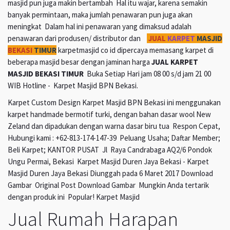
masjid pun juga makin bertambah Hal itu wajar, karena semakin
banyak permintaan, maka jumlah penawaran pun juga akan
meningkat Dalam hal ini penawaran yang dimaksud adalah
penawaran dari produsen/ distributor dan
JUAL
KARPET
MASJID
BEKASI
TIMUR
karpetmasjid co id dipercaya memasang karpet di
beberapa masjid besar dengan jaminan harga
JUAL KARPET
MASJID BEKASI TIMUR
Buka Setiap Hari jam 08 00 s/d jam 21 00
WIB Hotline - Karpet Masjid BPN Bekasi.
Karpet Custom Design Karpet Masjid BPN Bekasi ini menggunakan
karpet handmade bermotif turki, dengan bahan dasar wool New
Zeland dan dipadukan dengan warna dasar biru tua Respon Cepat,
Hubungi kami : +62-813-174-147-39 Peluang Usaha; Daftar Member;
Beli Karpet; KANTOR PUSAT Jl Raya Candrabaga AQ2/6 Pondok
Ungu Permai, Bekasi Karpet Masjid Duren Jaya Bekasi - Karpet
Masjid Duren Jaya Bekasi Diunggah pada 6 Maret 2017 Download
Gambar Original Post Download Gambar Mungkin Anda tertarik
dengan produk ini Popular! Karpet Masjid
Jual Rumah Harapan