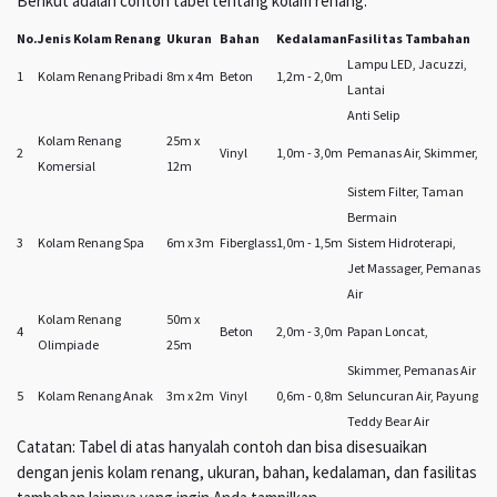
Berikut adalah contoh tabel tentang kolam renang:
No.
Jenis Kolam Renang
Ukuran
Bahan
Kedalaman
Fasilitas Tambahan
Lampu LED, Jacuzzi,
1
Kolam Renang Pribadi
8m x 4m
Beton
1,2m - 2,0m
Lantai
Anti Selip
Kolam Renang
25m x
2
Vinyl
1,0m - 3,0m
Pemanas Air, Skimmer,
Komersial
12m
Sistem Filter, Taman
Bermain
3
Kolam Renang Spa
6m x 3m
Fiberglass
1,0m - 1,5m
Sistem Hidroterapi,
Jet Massager, Pemanas
Air
Kolam Renang
50m x
4
Beton
2,0m - 3,0m
Papan Loncat,
Olimpiade
25m
Skimmer, Pemanas Air
5
Kolam Renang Anak
3m x 2m
Vinyl
0,6m - 0,8m
Seluncuran Air, Payung
Teddy Bear Air
Catatan: Tabel di atas hanyalah contoh dan bisa disesuaikan
dengan jenis kolam renang, ukuran, bahan, kedalaman, dan fasilitas