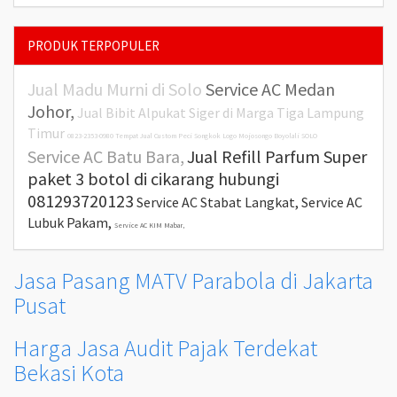
PRODUK TERPOPULER
Jual Madu Murni di Solo
Service AC Medan
Johor,
Jual Bibit Alpukat Siger di Marga Tiga Lampung
Timur
0823-2353-0980 Tempat Jual Custom Peci Songkok Logo Mojosongo Boyolali SOLO
Service AC Batu Bara,
Jual Refill Parfum Super
paket 3 botol di cikarang hubungi
081293720123
Service AC Stabat Langkat,
Service AC
Lubuk Pakam,
Service AC KIM Mabar,
Jasa Pasang MATV Parabola di Jakarta
Pusat
Harga Jasa Audit Pajak Terdekat
Bekasi Kota