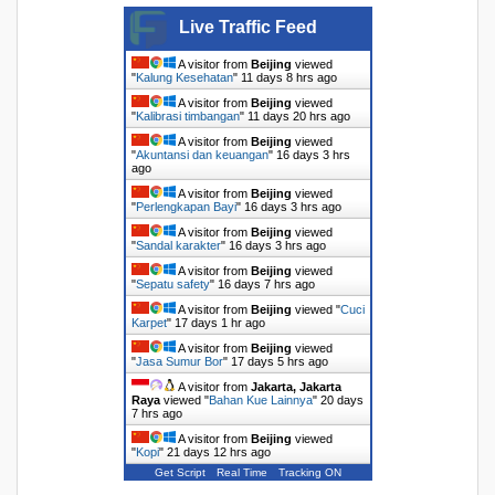
Live Traffic Feed
A visitor from
Beijing
viewed
"
Kalung Kesehatan
"
11 days 8 hrs ago
A visitor from
Beijing
viewed
"
Kalibrasi timbangan
"
11 days 20 hrs ago
A visitor from
Beijing
viewed
"
Akuntansi dan keuangan
"
16 days 3 hrs
ago
A visitor from
Beijing
viewed
"
Perlengkapan Bayi
"
16 days 3 hrs ago
A visitor from
Beijing
viewed
"
Sandal karakter
"
16 days 3 hrs ago
A visitor from
Beijing
viewed
"
Sepatu safety
"
16 days 7 hrs ago
A visitor from
Beijing
viewed "
Cuci
Karpet
"
17 days 1 hr ago
A visitor from
Beijing
viewed
"
Jasa Sumur Bor
"
17 days 5 hrs ago
A visitor from
Jakarta, Jakarta
Raya
viewed "
Bahan Kue Lainnya
"
20 days
7 hrs ago
A visitor from
Beijing
viewed
"
Kopi
"
21 days 12 hrs ago
Get Script
Real Time
Tracking ON