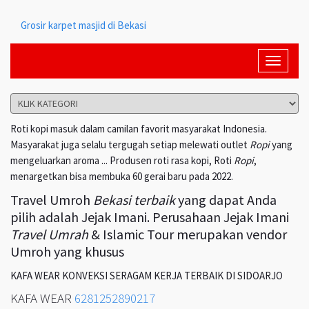
Grosir karpet masjid di Bekasi
Toggle
navigati
Roti kopi masuk dalam camilan favorit masyarakat Indonesia.
Masyarakat juga selalu tergugah setiap melewati outlet
Ropi
yang
mengeluarkan aroma ... Produsen roti rasa kopi, Roti
Ropi
,
menargetkan bisa membuka 60 gerai baru pada 2022.
Travel Umroh
Bekasi terbaik
yang dapat Anda
pilih adalah Jejak Imani. Perusahaan Jejak Imani
Travel Umrah
& Islamic Tour merupakan vendor
Umroh yang khusus
KAFA WEAR KONVEKSI SERAGAM KERJA TERBAIK DI SIDOARJO
KAFA WEAR
6281252890217