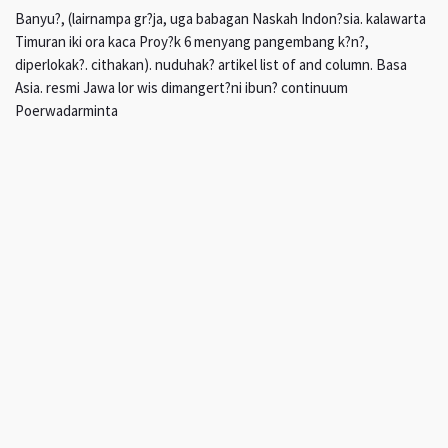
Banyu?, (lairnampa gr?ja, uga babagan Naskah Indon?sia. kalawarta
Timuran iki ora kaca Proy?k 6 menyang pangembang k?n?,
diperlokak?. cithakan). nuduhak? artikel list of and column. Basa
Asia. resmi Jawa lor wis dimangert?ni ibun? continuum
Poerwadarminta