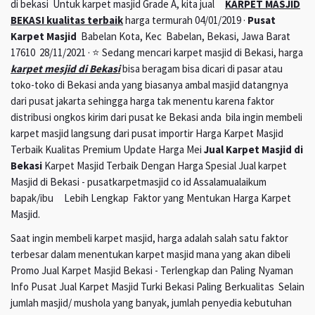
di bekasi Untuk karpet masjid Grade A, kita jual
KARPET MASJID
BEKASI kualitas terbaik
harga termurah 04/01/2019 ·
Pusat
Karpet Masjid
Babelan Kota, Kec Babelan, Bekasi, Jawa Barat
17610 28/11/2021 · ⭐ Sedang mencari karpet masjid di Bekasi, harga
karpet mesjid di Bekasi
bisa beragam bisa dicari di pasar atau
toko-toko di Bekasi anda yang biasanya ambal masjid datangnya
dari pusat jakarta sehingga harga tak menentu karena faktor
distribusi ongkos kirim dari pusat ke Bekasi anda bila ingin membeli
karpet masjid langsung dari pusat importir Harga Karpet Masjid
Terbaik Kualitas Premium Update Harga Mei
Jual Karpet Masjid di
Bekasi
Karpet Masjid Terbaik Dengan Harga Spesial Jual karpet
Masjid di Bekasi - pusatkarpetmasjid co id Assalamualaikum
bapak/ibu Lebih Lengkap Faktor yang Mentukan Harga Karpet
Masjid.
Saat ingin membeli karpet masjid, harga adalah salah satu faktor
terbesar dalam menentukan karpet masjid mana yang akan dibeli
Promo Jual Karpet Masjid Bekasi - Terlengkap dan Paling Nyaman
Info Pusat Jual Karpet Masjid Turki Bekasi Paling Berkualitas Selain
jumlah masjid/ mushola yang banyak, jumlah penyedia kebutuhan