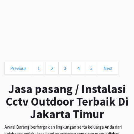
Previous
1
2
3
4
5
Next
Jasa pasang / Instalasi
Cctv Outdoor Terbaik Di
Jakarta Timur
Awasi Barang berharga dan lingkungan serta keluarga Anda dari
kejahatan melalui jasa kami poesatcctv.com yang menyediakan