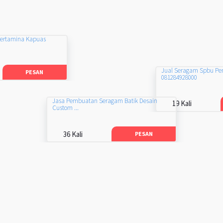
Pertamina Kapuas
Jual Seragam Spbu Pe
PESAN
081284928000
Jasa Pembuatan Seragam Batik Desain
19 Kali
Custom ...
36 Kali
PESAN