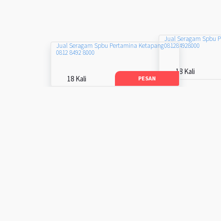
Jual Seragam Spbu 
081284928000
Jual Seragam Spbu Pertamina Ketapang
0812 8492 8000
18 Kali
18 Kali
PESAN