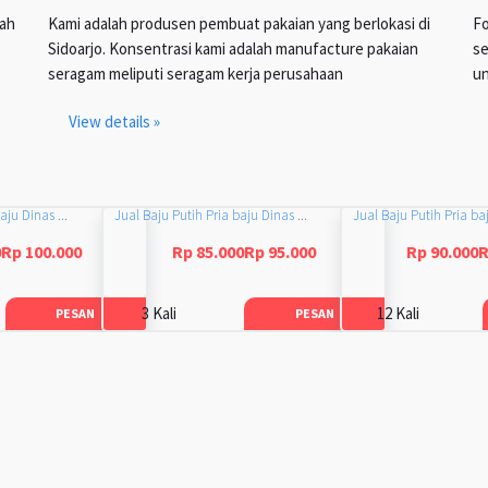
lah
Kami adalah produsen pembuat pakaian yang berlokasi di
Fo
Sidoarjo. Konsentrasi kami adalah manufacture pakaian
se
seragam meliputi seragam kerja perusahaan
un
View details »
aju Dinas ...
Jual Baju Putih Pria baju Dinas ...
Jual Baju Putih Pria baj
0Rp 100.000
Rp 85.000Rp 95.000
Rp 90.000R
3 Kali
12 Kali
PESAN
PESAN