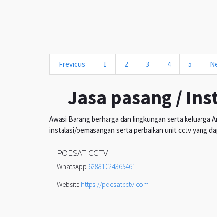
Previous
1
2
3
4
5
N
Jasa pasang / Ins
Awasi Barang berharga dan lingkungan serta keluarga An
instalasi/pemasangan serta perbaikan unit cctv yang da
POESAT CCTV
WhatsApp
62881024365461
Website
https://poesatcctv.com