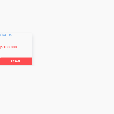
u Waiters
p 100.000
PESAN