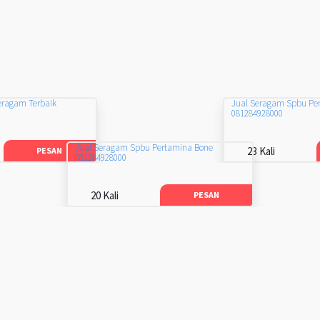
eragam Terbaik
Jual Seragam Spbu Pe
081284928000
Jual Seragam Spbu Pertamina Bone
23 Kali
PESAN
081284928000
20 Kali
PESAN