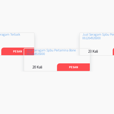
eragam Terbaik
Jual Seragam Spbu Pe
081284928000
Jual Seragam Spbu Pertamina Bone
23 Kali
PESAN
081284928000
20 Kali
PESAN