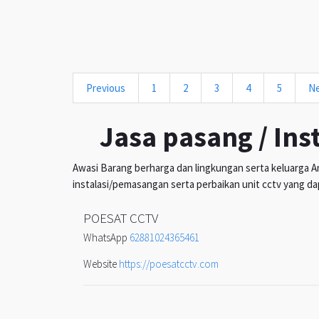
Previous
1
2
3
4
5
N
Jasa pasang / Ins
Awasi Barang berharga dan lingkungan serta keluarga An
instalasi/pemasangan serta perbaikan unit cctv yang da
POESAT CCTV
WhatsApp
62881024365461
Website
https://poesatcctv.com