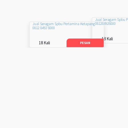
Jual Seragam Spbu 
081284928000
Jual Seragam Spbu Pertamina Ketapang
0812 8492 8000
18 Kali
18 Kali
PESAN