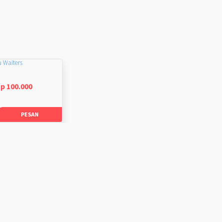
u Waiters
p 100.000
PESAN