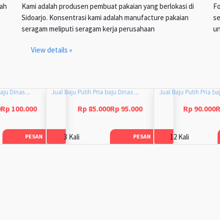
lah
Kami adalah produsen pembuat pakaian yang berlokasi di
Fo
Sidoarjo. Konsentrasi kami adalah manufacture pakaian
se
seragam meliputi seragam kerja perusahaan
un
View details »
aju Dinas ...
Jual Baju Putih Pria baju Dinas ...
Jual Baju Putih Pria baj
0Rp 100.000
Rp 85.000Rp 95.000
Rp 90.000R
3 Kali
12 Kali
PESAN
PESAN