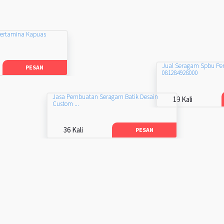
Pertamina Kapuas
Jual Seragam Spbu Pe
PESAN
081284928000
Jasa Pembuatan Seragam Batik Desain
19 Kali
Custom ...
36 Kali
PESAN