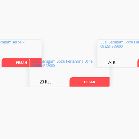
eragam Terbaik
Jual Seragam Spbu Pe
081284928000
Jual Seragam Spbu Pertamina Bone
23 Kali
PESAN
081284928000
20 Kali
PESAN