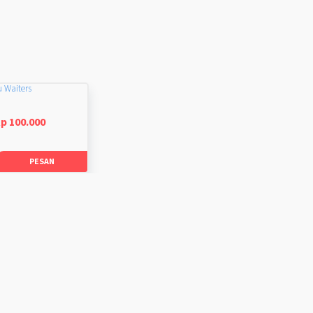
u Waiters
p 100.000
PESAN