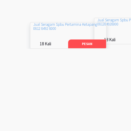
Jual Seragam Spbu 
081284928000
Jual Seragam Spbu Pertamina Ketapang
0812 8492 8000
18 Kali
18 Kali
PESAN