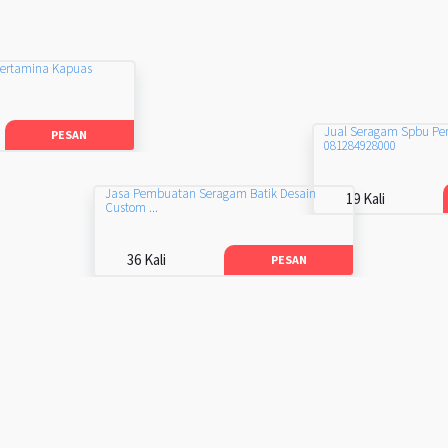
Pertamina Kapuas
Jual Seragam Spbu Pe
PESAN
081284928000
Jasa Pembuatan Seragam Batik Desain
19 Kali
Custom ...
36 Kali
PESAN