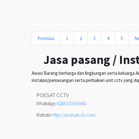
Previous
1
2
3
4
5
N
Jasa pasang / Ins
Awasi Barang berharga dan lingkungan serta keluarga An
instalasi/pemasangan serta perbaikan unit cctv yang da
POESAT CCTV
WhatsApp
62881024365461
Website
https://poesatcctv.com