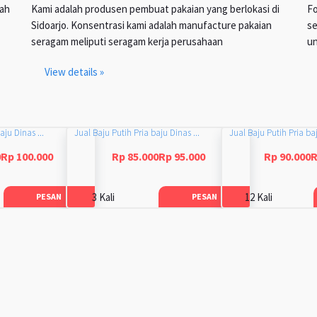
lah
Kami adalah produsen pembuat pakaian yang berlokasi di
Fo
Sidoarjo. Konsentrasi kami adalah manufacture pakaian
se
seragam meliputi seragam kerja perusahaan
un
View details »
aju Dinas ...
Jual Baju Putih Pria baju Dinas ...
Jual Baju Putih Pria baj
0Rp 100.000
Rp 85.000Rp 95.000
Rp 90.000R
3 Kali
12 Kali
PESAN
PESAN