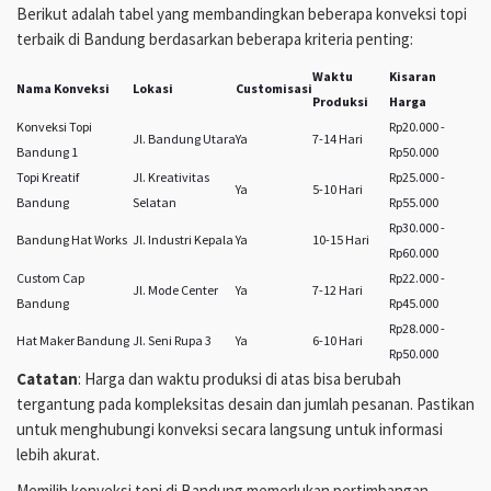
Berikut adalah tabel yang membandingkan beberapa konveksi topi
terbaik di Bandung berdasarkan beberapa kriteria penting:
Waktu
Kisaran
Nama Konveksi
Lokasi
Customisasi
Produksi
Harga
Konveksi Topi
Rp20.000 -
Jl. Bandung Utara
Ya
7-14 Hari
Bandung 1
Rp50.000
Topi Kreatif
Jl. Kreativitas
Rp25.000 -
Ya
5-10 Hari
Bandung
Selatan
Rp55.000
Rp30.000 -
Bandung Hat Works
Jl. Industri Kepala
Ya
10-15 Hari
Rp60.000
Custom Cap
Rp22.000 -
Jl. Mode Center
Ya
7-12 Hari
Bandung
Rp45.000
Rp28.000 -
Hat Maker Bandung
Jl. Seni Rupa 3
Ya
6-10 Hari
Rp50.000
Catatan
: Harga dan waktu produksi di atas bisa berubah
tergantung pada kompleksitas desain dan jumlah pesanan. Pastikan
untuk menghubungi konveksi secara langsung untuk informasi
lebih akurat.
Memilih konveksi topi di Bandung memerlukan pertimbangan