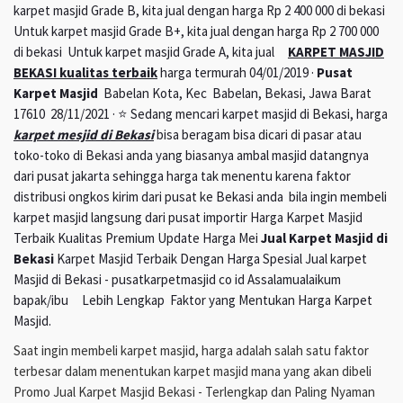
karpet masjid Grade B, kita jual dengan harga Rp 2 400 000 di bekasi
Untuk karpet masjid Grade B+, kita jual dengan harga Rp 2 700 000
di bekasi Untuk karpet masjid Grade A, kita jual
KARPET MASJID
BEKASI kualitas terbaik
harga termurah 04/01/2019 ·
Pusat
Karpet Masjid
Babelan Kota, Kec Babelan, Bekasi, Jawa Barat
17610 28/11/2021 · ⭐ Sedang mencari karpet masjid di Bekasi, harga
karpet mesjid di Bekasi
bisa beragam bisa dicari di pasar atau
toko-toko di Bekasi anda yang biasanya ambal masjid datangnya
dari pusat jakarta sehingga harga tak menentu karena faktor
distribusi ongkos kirim dari pusat ke Bekasi anda bila ingin membeli
karpet masjid langsung dari pusat importir Harga Karpet Masjid
Terbaik Kualitas Premium Update Harga Mei
Jual Karpet Masjid di
Bekasi
Karpet Masjid Terbaik Dengan Harga Spesial Jual karpet
Masjid di Bekasi - pusatkarpetmasjid co id Assalamualaikum
bapak/ibu Lebih Lengkap Faktor yang Mentukan Harga Karpet
Masjid.
Saat ingin membeli karpet masjid, harga adalah salah satu faktor
terbesar dalam menentukan karpet masjid mana yang akan dibeli
Promo Jual Karpet Masjid Bekasi - Terlengkap dan Paling Nyaman