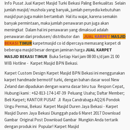
Info Pusat Jual Karpet Masjid Turki Bekasi Paling Berkualitas Selain
jumlah masjid/ mushola yang banyak, jumlah penyedia kebutuhan
masjid pun juga makin bertambah Hal itu wajar, karena semakin
banyak permintaan, maka jumlah penawaran pun juga akan
meningkat Dalam hal ini penawaran yang dimaksud adalah
penawaran dari produsen/ distributor dan
JUAL
KARPET
MASJID
BEKASI
TIMUR
karpetmasjid co id dipercaya memasang karpet di
beberapa masjid besar dengan jaminan harga
JUAL KARPET
MASJID BEKASI TIMUR
Buka Setiap Hari jam 08 00 s/d jam 21 00
WIB Hotline - Karpet Masjid BPN Bekasi.
Karpet Custom Design Karpet Masjid BPN Bekasi ini menggunakan
karpet handmade bermotif turki, dengan bahan dasar wool New
Zeland dan dipadukan dengan warna dasar biru tua Respon Cepat,
Hubungi kami : +62-813-174-147-39 Peluang Usaha; Daftar Member;
Beli Karpet; KANTOR PUSAT Jl Raya Candrabaga AQ2/6 Pondok
Ungu Permai, Bekasi Karpet Masjid Duren Jaya Bekasi - Karpet
Masjid Duren Jaya Bekasi Diunggah pada 6 Maret 2017 Download
Gambar Original Post Download Gambar Mungkin Anda tertarik
dengan produk ini Popular! Karpet Masjid