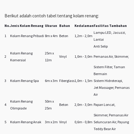
Berikut adalah contoh tabel tentang kolam renang:
No.
Jenis Kolam Renang
Ukuran
Bahan
Kedalaman
Fasilitas Tambahan
Lampu LED, Jacuzzi,
1
Kolam Renang Pribadi
8m x 4m
Beton
1,2m - 2,0m
Lantai
Anti Selip
Kolam Renang
25m x
2
Vinyl
1,0m - 3,0m
Pemanas Air, Skimmer,
Komersial
12m
Sistem Filter, Taman
Bermain
3
Kolam Renang Spa
6m x 3m
Fiberglass
1,0m - 1,5m
Sistem Hidroterapi,
Jet Massager, Pemanas
Air
Kolam Renang
50m x
4
Beton
2,0m - 3,0m
Papan Loncat,
Olimpiade
25m
Skimmer, Pemanas Air
5
Kolam Renang Anak
3m x 2m
Vinyl
0,6m - 0,8m
Seluncuran Air, Payung
Teddy Bear Air