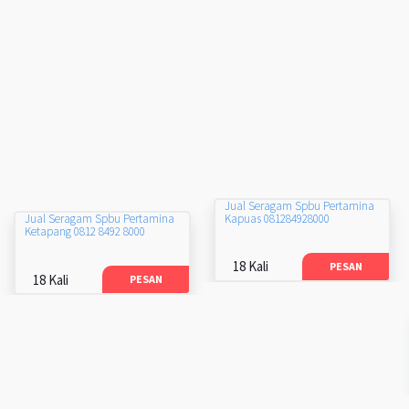
Jual Seragam Spbu Pertamina
Kapuas 081284928000
Jual Seragam Spbu Pertamina
Ketapang 0812 8492 8000
18 Kali
PESAN
18 Kali
PESAN