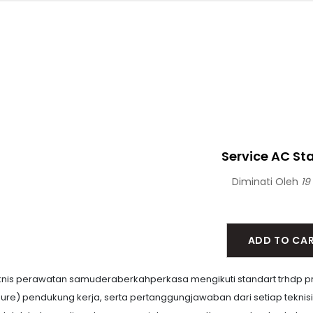
Service AC St
Diminati Oleh
19
ADD TO CA
knis perawatan samuderaberkahperkasa mengikuti standart trhdp pro
ure) pendukung kerja, serta pertanggungjawaban dari setiap tekn