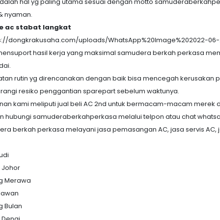
dalah hal yg paling utama sesuai dengan motto samuderaberkahpe
& nyaman.
e ac stabat langkat
ensuport hasil kerja yang maksimal samudera berkah perkasa memb
ai.
tan rutin yg direncanakan dengan baik bisa mencegah kerusakan pad
angi resiko penggantian sparepart sebelum waktunya.
nan kami meliputi jual beli AC 2nd untuk bermacam-macam merek dan
an hubungi samuderaberkahperkasa melalui telpon atau chat whatsap
ra berkah perkasa melayani jasa pemasangan AC, jasa servis AC, ja
udi
 Johor
ng Merawa
lawan
 Bulan
 Denai