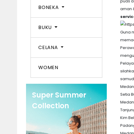
puas a
BONEKA
aman 
servic
BUKU
Guna m
memad
CELANA
Perawa
mengur
Pelaya
WOMEN
silahk
samude
Medan
Super Summer
Setia B
Medan
Collection
Tanju
Kim Be
Padang
Medan