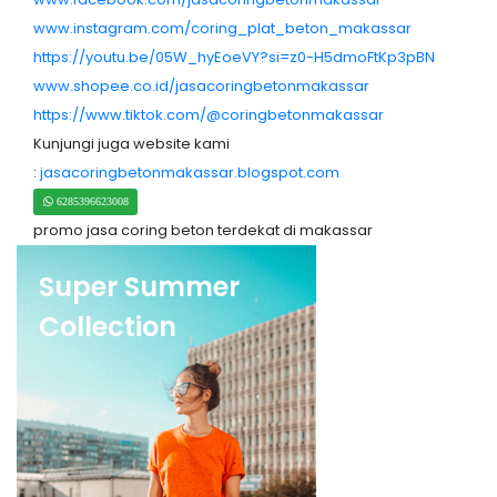
www.instagram.com/coring_plat_beton_makassar
https://youtu.be/05W_hyEoeVY?si=z0-H5dmoFtKp3pBN
www.shopee.co.id/jasacoringbetonmakassar
https://www.tiktok.com/@coringbetonmakassar
Kunjungi juga website kami
:
jasacoringbetonmakassar.blogspot.com
6285396623008
promo jasa coring beton terdekat di makassar
Super Summer
Collection