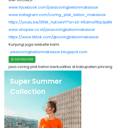
www.facebook.com/jasacoringbetonmakassar
www.instagram.com/coring_plat_beton_makassar
https://youtu.be/05W_hyEoeVY?si=z0-H5dmoFtKp3pBN
www.shopee.co.id/jasacoringbetonmakassar
https://www.tiktok.com/@coringbetonmakassar
Kunjungi juga website kami
:
jasacoringbetonmakassar.blogspot.com
6285396623008
jasa coring plat beton berkualitas di kabupaten pinrang
Super Summer
Collection